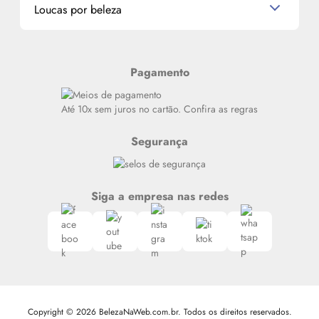
Miniaturas de Produtos de Cabelo
Loucas por beleza
Meus endereços
Alterar Senha
Últimas
Meus Pedidos
Resenhas
Pagamento
Alto luxo
Siga nosso canal no Whatsapp
Até 10x sem juros no cartão. Confira as regras
Segurança
Siga a empresa nas redes
Copyright © 2026 BelezaNaWeb.com.br. Todos os direitos reservados.