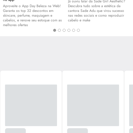
Já ouviu falar da Sade Girl Aesthetic?
Aproveite o App Day Beleza na Web!
Descubra tudo sobre a estética da
Garanta os top 32 descontos em
cantora Sade Adu que virou sucesso
skincare
, perfume, maquiagem e
nas redes sociais e como reproduzir
cabelos, e renove seu estoque com as
cabelo e
make
melhores ofertas