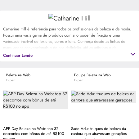
Catharine Hill é referência para todos os profissionais da beleza e da moda.
Possui uma vasta gama de produtos com alto poder de fixação e uma
variedade incrível de texturas, cores e tons. Conheça desde as linhas de
maquiagens convencionais e de alta definição, até as artísticas e de
caracterização. Experimente aqui Catharine Hill e descubra o porquê a marca
Continuar Lendo
é considerada a melhor escola de maquiagem do país.
Beleza na Web
Equipe Beleza na Web
Expert
Expert
APP Day Beleza na Web: top 32
Sade Adu: truques de beleza da
descontos com bônus de até R$100
cantora que atravessam gerações
no app