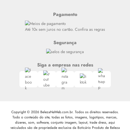
Últimas
Meus Pedidos
Resenhas
Pagamento
Alto luxo
Siga nosso canal no Whatsapp
Até 10x sem juros no cartão. Confira as regras
Segurança
Siga a empresa nas redes
Copyright © 2026 BelezaNaWeb.com.br. Todos os direitos reservados.
Todo o conteúdo do site, todas as fotos, imagens, logotipos, marcas,
dizeres, som, software, conjunto imagem, layout, trade dress, aqui
veiculados são de propriedade exclusiva da Boticário Produto de Beleza