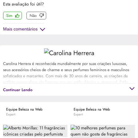
Esta avaliação foi útil?
Sim
Não
Mais comentários
Carolina Herrera é reconhecida mundialmente por suas criações luxuosas,
seus acessórios cheios de charme e seus perfumes femininos e masculinos
sofisticados e marcantes. Com mais de 30 anos de carreira, as criações da
estilista venezuelana são famosas por seu estilo clássico e atemporal. Estilo
que conquistou mulheres poderosas e elegantes. De Jackeline Onassis à
Continuar Lendo
Michelle Obama, Carolina Herrera agora vai conquistar você.
Equipe Beleza na Web
Equipe Beleza na Web
Expert
Expert