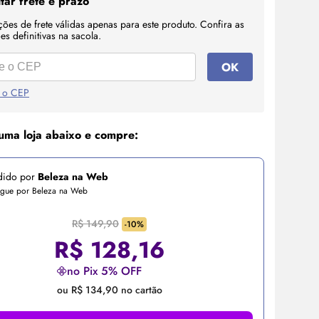
tar frete e prazo
ções de frete válidas apenas para este produto. Confira as
s definitivas na sacola.
OK
 o CEP
uma loja abaixo e compre:
dido por
Beleza na Web
egue por Beleza na Web
R$ 149,90
-10%
R$
128,16
no Pix 5% OFF
ou R$ 134,90 no cartão