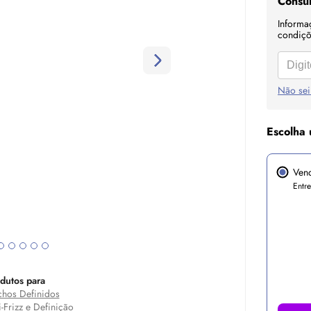
Consul
Informa
condiçõe
Não sei
Escolha 
Ven
Entr
dutos para
hos Definidos
i-Frizz e Definição