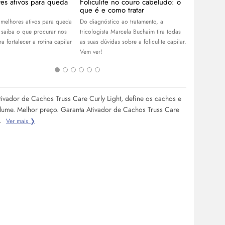
es ativos para queda
Foliculite no couro cabeludo: o
Bond Repa
que é e como tratar
tecnologia
danos do 
melhores ativos para queda
Do diagnóstico ao tratamento, a
Com propost
 saiba o que procurar nos
tricologista Marcela Buchaim tira todas
entenda com
a fortalecer a rotina capilar
as suas dúvidas sobre a foliculite capilar.
cabelos dani
Vem ver!
a tecnologia 
vador de Cachos Truss Care Curly Light, define os cachos e
lume. Melhor preço. Garanta Ativador de Cachos Truss Care
t.
Ver mais ❯