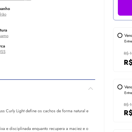
manho
rão
tura
Ven
samo
Entr
rca
USS
R$ 
R
Ven
Entr
R$ 
R
s Curly Light define os cachos de forma natural e
ixa e disciplinada enquanto recupera a maciez e o