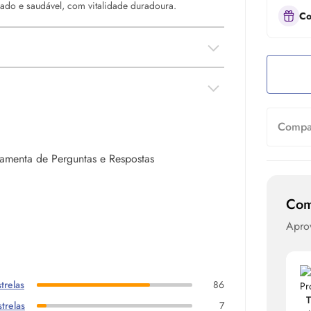
urado e saudável, com vitalidade duradoura.
Co
Compar
rramenta de Perguntas e Respostas
Com
Apro
trelas
86
T
trelas
7