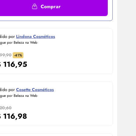
Comprar
dido por
Lindona Cosméticos
egue por Beleza na Web
199,90
-41%
$
116,95
dido por
Cosette Cosméticos
egue por Beleza na Web
120,60
$
116,98