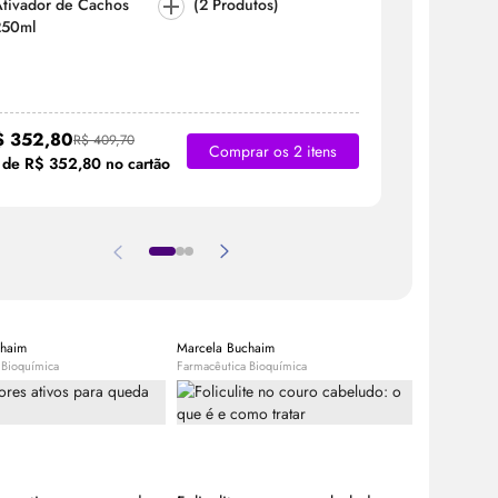
tivador de Cachos
(2 Produtos)
Ativador
250ml
250ml
$ 352,80
R$ 409,70
R$ 242,
Comprar os 2 itens
 de R$ 352,80 no cartão
chaim
Marcela Buchaim
Equipe Bele
 Bioquímica
Farmacêutica Bioquímica
Expert