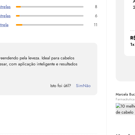
A
trelas
8
trelas
6
trela
11
R
1x
eendendo pela leveza. Ideal para cabelos
ar, com aplicação inteligente e resultados
Isto foi útil?
Sim
Não
Marcela Bu
Farmacêutica