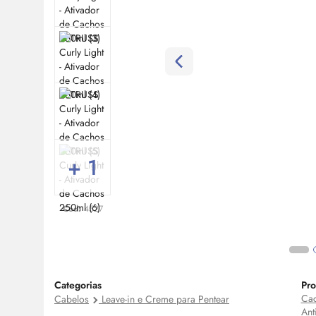
+ 1
Cod:
4527
Categorias
Pro
Cac
Cabelos
Leave-in e Creme para Pentear
Ant