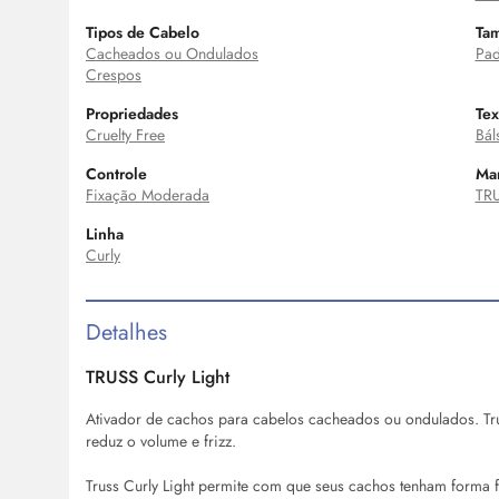
Tipos de Cabelo
Ta
Cacheados ou Ondulados
Pad
Crespos
Propriedades
Tex
Cruelty Free
Bál
Controle
Ma
Fixação Moderada
TR
Linha
Curly
Detalhes
TRUSS Curly Light
Ativador de cachos para cabelos cacheados ou ondulados. Trus
reduz o volume e frizz.
Truss Curly Light permite com que seus cachos tenham forma f