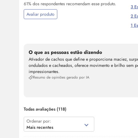
61% dos respondentes recomendam esse produto.
3 Es
Avaliar produto
2 Es
1 Es
O que as pessoas estão dizendo
Ativador de cachos que define e proporciona maciez, surpr
ondulados e cacheados, oferece movimento e brilho sem pes
impressionantes.
Resumo de opiniões gerado por IA
Todas avaliações
(118)
Ordenar por:
Mais recentes