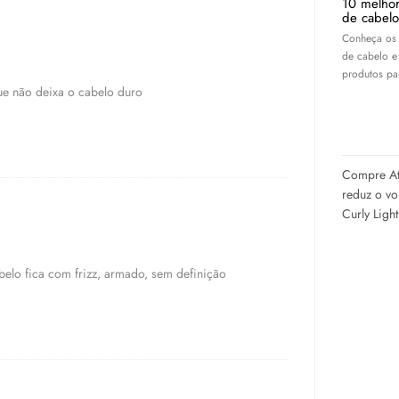
10 melhor
de cabelo
Conheça os 
de cabelo e
produtos par
ue não deixa o cabelo duro
Compre Ati
reduz o vo
Curly Ligh
elo fica com frizz, armado, sem definição