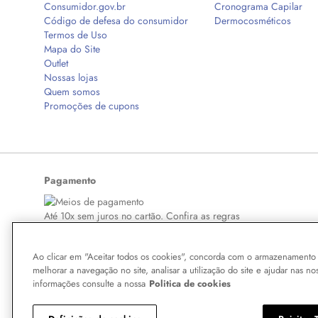
Consumidor.gov.br
Cronograma Capilar
Código de defesa do consumidor
Dermocosméticos
Termos de Uso
Mapa do Site
Outlet
Nossas lojas
Quem somos
Promoções de cupons
Pagamento
Até 10x sem juros no cartão. Confira as regras
Ao clicar em "Aceitar todos os cookies", concorda com o armazenamento 
melhorar a navegação no site, analisar a utilização do site e ajudar nas no
Copyright © 2026 BelezaNaWeb.com.br. Todos os direitos reservados. Todo
informações consulte a nossa
Politica de cookies
aqui veiculados são de propriedade exclusiva da Boticário Produto de Bel
violação de qualquer direito mencionado implicará na responsabilização cí