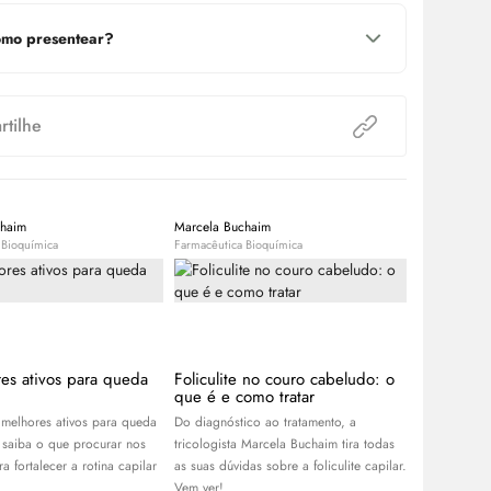
mo presentear?
tilhe
chaim
Marcela Buchaim
Equipe Bele
 Bioquímica
Farmacêutica Bioquímica
Expert
es ativos para queda
Foliculite no couro cabeludo: o
Bond Repa
que é e como tratar
tecnologia
danos do 
melhores ativos para queda
Do diagnóstico ao tratamento, a
Com propost
 saiba o que procurar nos
tricologista Marcela Buchaim tira todas
entenda com
a fortalecer a rotina capilar
as suas dúvidas sobre a foliculite capilar.
cabelos dani
Vem ver!