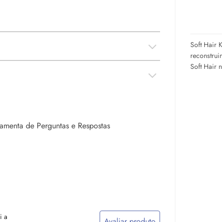
Soft Hair 
reconstrui
Soft Hair 
rramenta de Perguntas e Respostas
i a
Avaliar produto