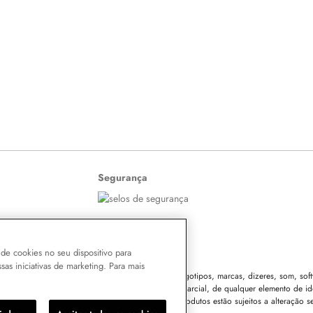
Segurança
de cookies no seu dispositivo para
ssas iniciativas de marketing. Para mais
 o conteúdo do site, todas as fotos, imagens, logotipos, marcas, dizeres, som, softw
eza Ltda. É vedada qualquer reprodução, total ou parcial, de qualquer elemento de id
vel e criminal nos termos da Lei. Os preços dos produtos estão sujeitos a alteração s