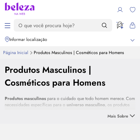
Informar localização
Página Inicial
Produtos Masculinos | Cosméticos para Homens
Produtos Masculinos |
Cosméticos para Homens
Produtos masculinos
para o cuidado que todo homem merece. Com
necessidades específicas para o
universo masculino
, os produtos
possuem formulação exclusivas com ativos que combatem a queda
Mais Sobre
dos cabelos, modelam a barba com excelência e até mesmo auxiliam
em uma rotina de
skincare
descomplicada. Encontre perfumes
Destaque
nacionais e importados, produtos para cabelos, óleos para barba e
produtos para seu
skincare
nessa seleção. Confira!