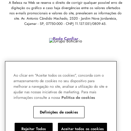
A Beleza na Web se reserva o direito de corrigir qualquer possível erro de
digitação ou gráfico e caso haja divergências entre os valores ofertados
nos e-mails promocionais e valores do site, prevalecem as informações do
site.
Av. Antonio Cândido Machado, 2520 - Jardim Nova Jordanésia,
Cajamar - SP, 07750-000 -
CNPJ 11.137.051/0809-45.
Pode Confiar
Ao clicar em "Aceitar todos os cookies", concorda com o
armazenamento de cookies no seu dispositivo para
melhorar a navegação no site, analisar a utilização do site e
ajudar nas nossas iniciativas de marketing. Para mais
informações consulte a nossa
Politica de cookies
Definições de cookies
Rejeitar Todos
Aceitar todos os cookies