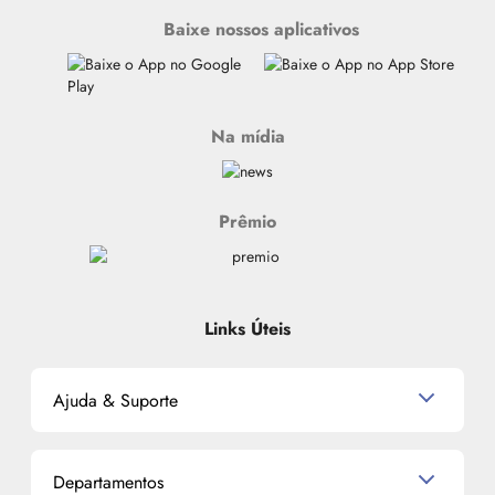
Baixe nossos aplicativos
Na mídia
Prêmio
Links Úteis
Ajuda & Suporte
Relacionamento com o Cliente
Departamentos
Política de Devolução