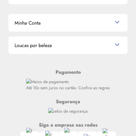
Perfumes Árabes
Cronograma Capilar
Mapa do Site
Shampoo
K-Beauty e J-Beauty
Dermocosméticos
Outlet
Mascavo
Cupom de Desconto
Nossas lojas
Minha Conta
La Vie Est Belle Lancôme
Quem somos
Miniaturas de Perfumes
Promoções de cupons
Dados Pessoais
Miniaturas de Produtos de Cabelo
Loucas por beleza
Meus endereços
Alterar Senha
Últimas
Meus Pedidos
Resenhas
Pagamento
Alto luxo
Siga nosso canal no Whatsapp
Até 10x sem juros no cartão. Confira as regras
Segurança
Siga a empresa nas redes