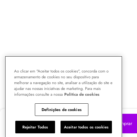
Ao clicar em "Aceitar todos os cookies", concorda com o
armazenamento de cookies no seu dispositivo para
melhorar a navegação no site, analisar a utilização do site e
ajudar nas nossas iniciativas de marketing. Para mais
informações consulte a nossa
Politica de cookies
Definições de cookies
R$
234,99
Comprar
Rejeitar Todos
Aceitar todos os cookies
3x R$ 78,33 no cartão