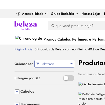
Acessibilidade
Grupo Boticário
Nossas Lojas
Promos
Cabelos
Perfumes e Perfuma
Página Inicial
Produtos de Beleza com no Mínimo 40% de De
Produto
Ordenar por
Só no nosso
Outlet
Use o espaço ou Enter para al
Entregue por BLZ
Cabelos
Maquiagem