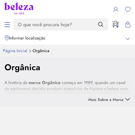
Informar localização
Página Inicial
Orgânica
Orgânica
A história da
marca Orgânica
começa em 1989, quando um casal
de agrônomos decidiu produzir acessórios de higiene e beleza com
base em técnicas sustentáveis, ecologicamente corretas com o planeta
Mais Sobre a Marca
e com incentivo à produção de famílias do campo.
Desde então, a gama de produtos da
linha Orgânica
cresceu e
conta com diversos acessórios e cosméticos com matéria-prima
100% vegetal renovável, com design inteligente e com origem
florestal responsável para proporcionar momentos de bem-estar e