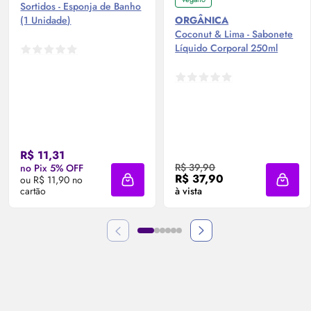
Sortidos - Esponja de Banho
(1 Unidade)
ORGÂNICA
Coconut & Lima - Sabonete
Líquido Corporal 250ml
R$ 11,31
R$ 39,90
no Pix 5% OFF
R$ 37,90
ou R$ 11,90 no
Adicionar à sacola
Adicio
cartão
à vista