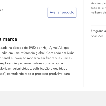
skincare
, pe
cabelos, e 
i a
Avaliar produto
melhores ofe
Fragrância
ocasiões.
a marca
ndada na década de 1950 por Haji Ajmal Ali, que
 Índia em uma referência global. Com sede em Dubai
riental e inovação moderna em fragrâncias únicas.
ue exploram ingredientes nobres como o oud e
alorizam autenticidade, sofisticação e qualidade
nce”, controlando todo o processo produtivo para