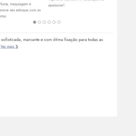
rfume, maquiagem e
melhores per
apaixonar!
renove seu estoque com as
masculinos q
rtas
 sofisticada, marcante e com ótima fixação para todas as
Ver mais ❯