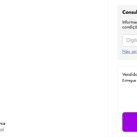
Consul
Informa
condiçõe
Não sei
Vendid
Entregue
rca
al