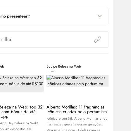
mo presentear?
tilhe
Web
Equipe Beleza na Web
Equipe Bele
Expert
Expert
Beleza na Web: top 32
Alberto Morillas: 11 fragrâncias
10 melhor
s com bônus de até
icônicas criadas pelo perfumista
quem não 
 app
doces
Icônico e versátil, Alberto Morillas criou
 App Day Beleza na Web!
Procura per
fragrâncias que atravessam gerações.
top 32 descontos em
de fragrânci
Veja uma lista com 11 delas para se