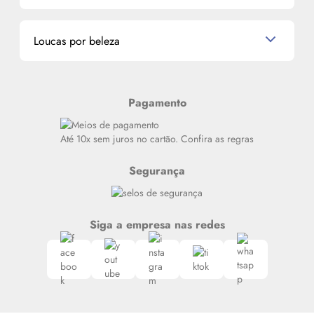
Miniaturas de Perfumes
Promoções de cupons
Dados Pessoais
Miniaturas de Produtos de Cabelo
Loucas por beleza
Meus endereços
Alterar Senha
Últimas
Meus Pedidos
Resenhas
Pagamento
Alto luxo
Siga nosso canal no Whatsapp
Até 10x sem juros no cartão. Confira as regras
Segurança
Siga a empresa nas redes