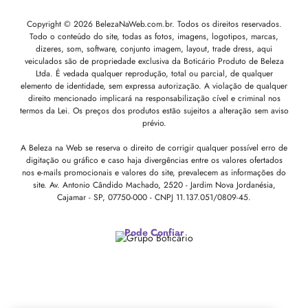
Copyright © 2026 BelezaNaWeb.com.br. Todos os direitos reservados.
Todo o conteúdo do site, todas as fotos, imagens, logotipos, marcas,
dizeres, som, software, conjunto imagem, layout, trade dress, aqui
veiculados são de propriedade exclusiva da Boticário Produto de Beleza
Ltda. É vedada qualquer reprodução, total ou parcial, de qualquer
elemento de identidade, sem expressa autorização. A violação de qualquer
direito mencionado implicará na responsabilização cível e criminal nos
termos da Lei. Os preços dos produtos estão sujeitos a alteração sem aviso
prévio.
A Beleza na Web se reserva o direito de corrigir qualquer possível erro de
digitação ou gráfico e caso haja divergências entre os valores ofertados
nos e-mails promocionais e valores do site, prevalecem as informações do
site.
Av. Antonio Cândido Machado, 2520 - Jardim Nova Jordanésia,
Cajamar - SP, 07750-000 -
CNPJ 11.137.051/0809-45.
Pode Confiar