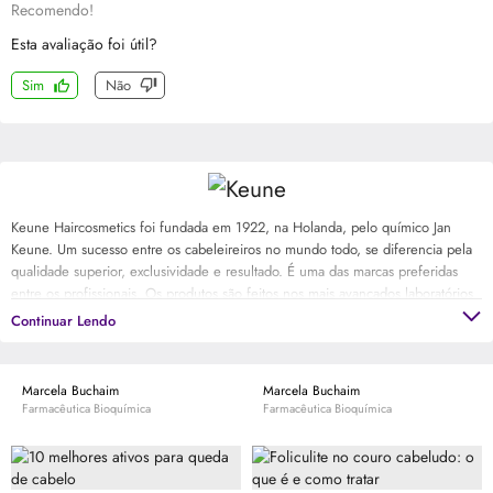
Recomendo!
Esta avaliação foi útil?
Sim
Não
Keune Haircosmetics foi fundada em 1922, na Holanda, pelo químico Jan
Keune. Um sucesso entre os cabeleireiros no mundo todo, se diferencia pela
qualidade superior, exclusividade e resultado. É uma das marcas preferidas
entre os profissionais. Os produtos são feitos nos mais avançados laboratórios
e se diferenciam pelo altíssimo nível, que vai da matéria prima ao
Continuar Lendo
desempenho da fórmula final. Descubra o prazer de um cabelo saudável e
bonito com Keune.
Marcela Buchaim
Marcela Buchaim
Farmacêutica Bioquímica
Farmacêutica Bioquímica