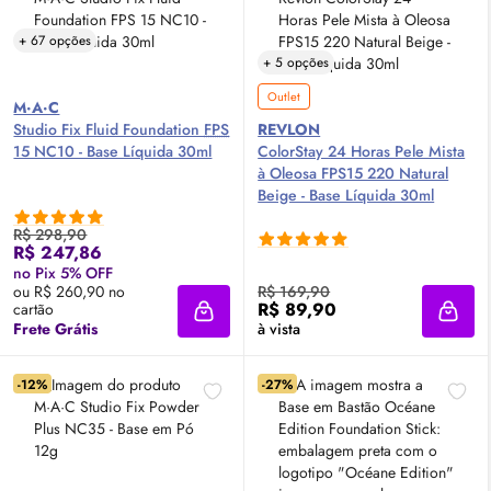
+ 67 opções
+ 5 opções
Outlet
M·A·C
Studio Fix Fluid Foundation
FPS
REVLON
15 NC10 - Base Líquida 30ml
ColorStay 24 Horas Pele Mista
à Oleosa FPS15 220 Natural
Beige - Base Líquida 30ml
R$ 298,90
R$ 247,86
no Pix 5% OFF
ou R$ 260,90 no
R$ 169,90
R$ 89,90
cartão
Adicionar à sacola
Adici
Frete Grátis
à vista
-12%
-27%