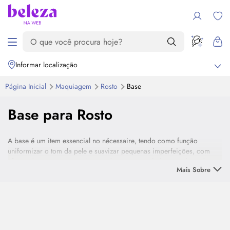
Informar localização
Página Inicial
Maquiagem
Rosto
Base
Base para Rosto
A base é um item essencial no
nécessaire
, tendo como função
uniformizar o tom da pele e suavizar pequenas imperfeições, com
efeitos diversos, para realçar ainda mais a sua beleza no dia a dia ou
Mais Sobre
ocasião especial.
Explore nossa seleção de base líquida, com maior ou menor
cobertura, ação hidratante, efeito matte, proteção solar e muito mais
que a sua criatividade desejar.