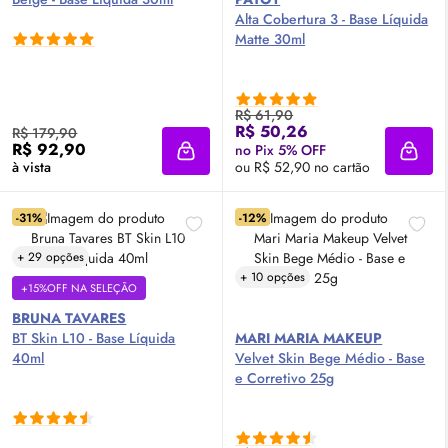
Alta Cobertura 3 - Base Líquida
Matte 30ml
R$ 61,90
R$ 50,26
R$ 179,90
R$ 92,90
no Pix 5% OFF
Adicionar à sacola
Adici
à vista
ou R$ 52,90 no cartão
-31%
-12%
+ 29 opções
+ 10 opções
+15%OFF NA SELEÇÃO
BRUNA TAVARES
BT
Skin
L10 - Base Líquida
MARI MARIA MAKEUP
40ml
Velvet
Skin
Bege Médio - Base
e Corretivo 25g