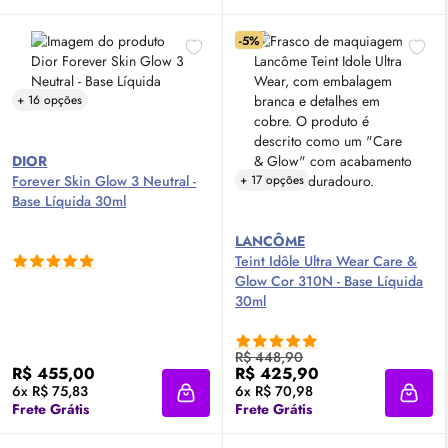
-5%
+ 16 opções
DIOR
Forever
Skin
Glow
3 Neutral -
+ 17 opções
Base Líquida 30ml
LANCÔME
Teint Idôle Ultra Wear Care &
Glow
Cor 310N - Base Líquida
30ml
R$ 448,90
R$ 455,00
R$ 425,90
6x R$ 75,83
6x R$ 70,98
Adicionar à sacola
Adici
Frete Grátis
Frete Grátis