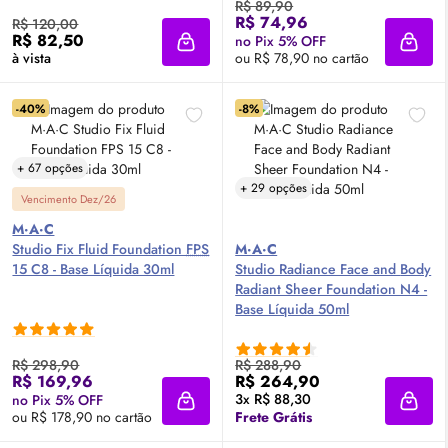
R$ 89,90
R$ 74,96
R$ 120,00
R$ 82,50
no Pix 5% OFF
Adicionar à sacola
Adici
à vista
ou R$ 78,90 no cartão
-40%
-8%
+ 67 opções
+ 29 opções
Vencimento Dez/26
M·A·C
Studio Fix Fluid Foundation
FPS
M·A·C
15 C8 - Base Líquida 30ml
Studio Radiance Face and
Body
Radiant Sheer Foundation N4 -
Base Líquida 50ml
R$ 298,90
R$ 288,90
R$ 169,96
R$ 264,90
3x R$ 88,30
no Pix 5% OFF
Adicionar à sacola
Adici
ou R$ 178,90 no cartão
Frete Grátis