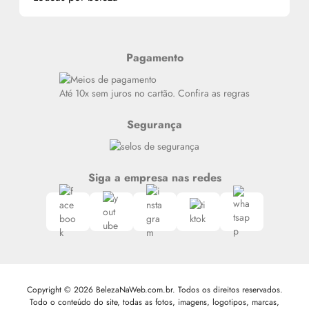
Alterar Senha
Últimas
Meus Pedidos
Resenhas
Pagamento
Alto luxo
Siga nosso canal no Whatsapp
Até 10x sem juros no cartão. Confira as regras
Segurança
Siga a empresa nas redes
Copyright © 2026 BelezaNaWeb.com.br. Todos os direitos reservados.
Todo o conteúdo do site, todas as fotos, imagens, logotipos, marcas,