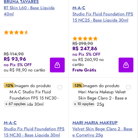
BRUNA TAVARES
BT
Skin
L60 - Base Líquida
M·A·C
40ml
Studio Fix Fluid Foundation
FPS
15 NC25 - Base Líquida 30ml
R$ 298,90
R$ 247,86
R$ 114,90
no Pix 5% OFF
R$ 93,96
ou R$ 260,90 no
cartão
no Pix 5% OFF
Adicionar à sacola
Adici
ou R$ 98,90 no cartão
Frete Grátis
-12%
-13%
+ 67 opções
+ 10 opções
M·A·C
MARI MARIA MAKEUP
Studio Fix Fluid Foundation
FPS
Velvet
Skin
Bege Claro 2 - Base
15 NC30 - Base Líquida 30ml
e Corretivo 25g