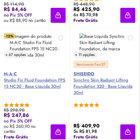
R$ 114,90
R$ 448,90
R$ 84,46
R$ 425,90
6x R$ 70,98
no Pix 5% OFF
Adicionar à sacola
Adici
ou R$ 88,90 no cartão
Frete Grátis
-12%
+ 67 opções
+ 11 opções
Vencimento Fev/27
M·A·C
SHISEIDO
Studio Fix Fluid Foundation
FPS
Synchro
Skin
Radiant Lifting
15 NC20 - Base Líquida 30ml
Foundation 320 - Base Líquida
30ml
R$ 298,90
R$ 247,86
no Pix 5% OFF
R$ 409,90
ou R$ 260,90 no
cartão
5x R$ 81,98
Adicionar à sacola
Adici
Frete Grátis
Frete Grátis