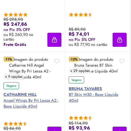
R$ 298,90
R$ 247,86
R$ 89,90
no Pix 5% OFF
R$ 74,01
ou R$ 260,90 no
cartão
no Pix 5% OFF
Adicionar à sacola
Adici
Frete Grátis
ou R$ 77,90 no cartão
-11%
-13%
+ 29 opções
+ 9 opções
Vegano
Vegano
BRUNA TAVARES
CATHARINE HILL
BT
Skin
M30 - Base Líquida
Angel Wings By Pri Lessa A2 -
40ml
Base Líquida 40ml
R$ 114,90
R$ 93,96
R$ 86,90