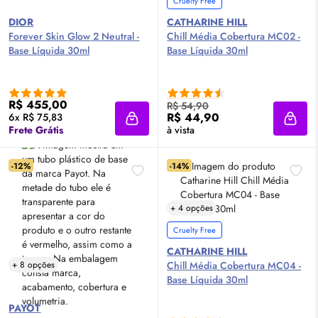
Cruelty Free
DIOR
CATHARINE HILL
Forever
Skin
Glow
2 Neutral -
Chill Média Cobertura MC02 -
Base Líquida 30ml
Base Líquida 30ml
R$ 455,00
R$ 54,90
R$ 44,90
6x R$ 75,83
Adicionar à sacola
Adici
Frete Grátis
à vista
-12%
-14%
+ 4 opções
Cruelty Free
CATHARINE HILL
+ 8 opções
Chill Média Cobertura MC04 -
Base Líquida 30ml
PAYOT