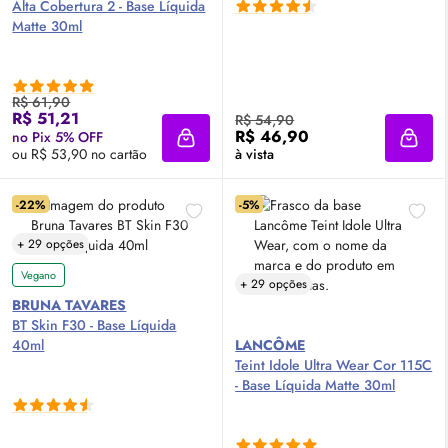
Alta Cobertura 2 - Base Líquida
Matte 30ml
R$ 61,90
R$ 51,21
R$ 54,90
R$ 46,90
no Pix 5% OFF
Adicionar à sacola
Adici
ou R$ 53,90 no cartão
à vista
-22%
-5%
+ 29 opções
Vegano
+ 29 opções
BRUNA TAVARES
BT
Skin
F30 - Base Líquida
40ml
LANCÔME
Teint Idole Ultra Wear Cor 115C
- Base Líquida Matte 30ml