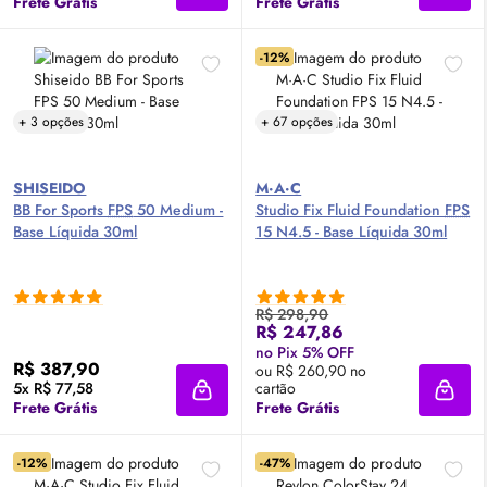
Frete Grátis
Frete Grátis
-12%
+ 3 opções
+ 67 opções
SHISEIDO
M·A·C
BB For Sports
FPS
50 Medium -
Studio Fix Fluid Foundation
FPS
Base Líquida 30ml
15 N4.5 - Base Líquida 30ml
R$ 298,90
R$ 247,86
no Pix 5% OFF
R$ 387,90
ou R$ 260,90 no
5x R$ 77,58
cartão
Adicionar à sacola
Adici
Frete Grátis
Frete Grátis
-12%
-47%