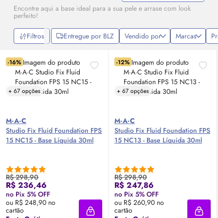
Encontre aqui a base ideal para a sua pele e arrase com
look
perfeito!
Filtros
Entregue por BLZ
Vendido por
Marcas
P
-16%
-12%
+ 67 opções
+ 67 opções
M·A·C
M·A·C
Studio Fix Fluid Foundation
FPS
Studio Fix Fluid Foundation
FPS
15 NC15 - Base Líquida 30ml
15 NC13 - Base Líquida 30ml
R$ 298,90
R$ 298,90
R$ 236,46
R$ 247,86
no Pix 5% OFF
no Pix 5% OFF
ou R$ 248,90 no
ou R$ 260,90 no
cartão
cartão
Adicionar à sacola
Adici