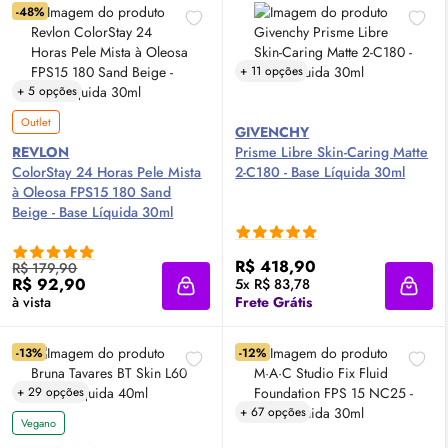
-48%
+ 11 opções
+ 5 opções
Outlet
GIVENCHY
REVLON
Prisme Libre
Skin
-Caring Matte
ColorStay 24 Horas Pele Mista
2-C180 - Base Líquida 30ml
à Oleosa FPS15 180 Sand
Beige - Base Líquida 30ml
R$ 418,90
R$ 179,90
R$ 92,90
5x R$ 83,78
Adicionar à sacola
Adici
à vista
Frete Grátis
-13%
-12%
+ 29 opções
+ 67 opções
Vegano