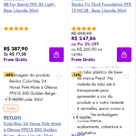
BB For Sports
FPS
50 Light -
Studio Fix Fluid Foundation
FPS
Base Líquida 30ml
15 NC38 - Base Líquida 30ml
R$ 298,90
R$ 247,86
no Pix 5% OFF
R$ 387,90
ou R$ 260,90 no
5x R$ 77,58
cartão
Adicionar à sacola
Adici
Frete Grátis
Frete Grátis
-48%
-14%
+ 5 opções
Outlet
REVLON
+ 8 opções
ColorStay 24 Horas Pele Mista
à Oleosa FPS15 300 Golden
Beige - Base Líquida 30ml
PAYOT