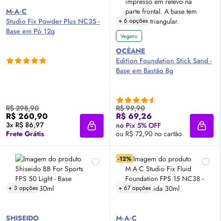
M·A·C
Studio Fix Powder Plus NC35 -
+ 6 opções
Base em Pó 12g
Vegano
OCÉANE
Edition Foundation Stick Sand -
Base em Bastão 8g
R$ 298,90
R$ 99,90
R$ 260,90
R$ 69,26
3x R$ 86,97
no Pix 5% OFF
Adicionar à sacola
Adici
Frete Grátis
ou R$ 72,90 no cartão
-12%
+ 3 opções
+ 67 opções
SHISEIDO
M·A·C