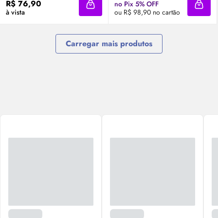
R$ 76,90
no Pix 5% OFF
Adicionar à sacola
Adici
à vista
ou R$ 98,90 no cartão
Carregar mais produtos