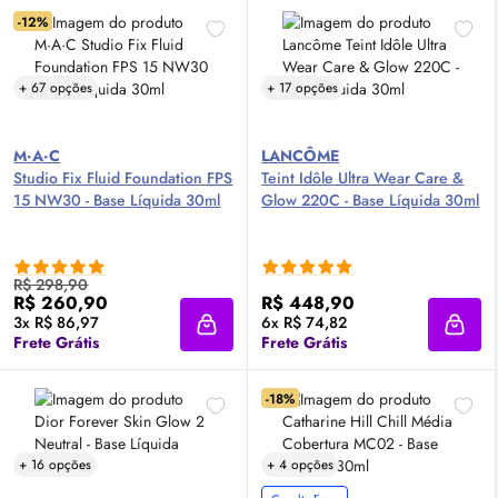
-12%
+ 67 opções
+ 17 opções
M·A·C
LANCÔME
Studio Fix Fluid Foundation
FPS
Teint Idôle Ultra Wear Care &
15 NW30 - Base Líquida 30ml
Glow
220C - Base Líquida 30ml
R$ 298,90
R$ 260,90
R$ 448,90
3x R$ 86,97
6x R$ 74,82
Adicionar à sacola
Adici
Frete Grátis
Frete Grátis
-18%
+ 16 opções
+ 4 opções