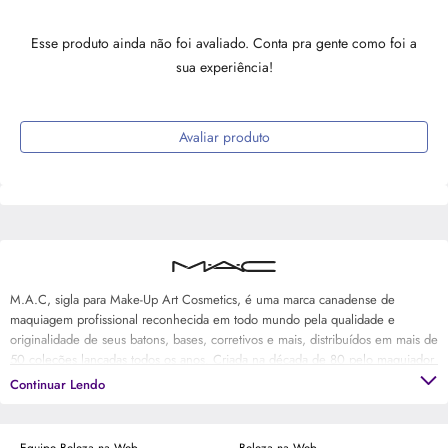
Esse produto ainda não foi avaliado. Conta pra gente como foi a
sua experiência!
Avaliar produto
M.A.C, sigla para Make-Up Art Cosmetics, é uma marca canadense de
maquiagem profissional reconhecida em todo mundo pela qualidade e
originalidade de seus batons, bases, corretivos e mais, distribuídos em mais de
50 coleções lançadas todos os anos. Criada na década de 80 pelo maquiador
e fotógrafo Frank Toskan e o dono de salão de beleza Frank Angelo com o
Continuar Lendo
objetivo de ser uma maquiagem para fotografia, M.A.C continua com o seu
manifesto artístico original presente nos trabalhos de maquiadores profissionais
e no visual das ruas com cores, texturas e acabamentos ousados e que lançam