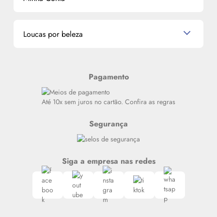
La Vie Est Belle Lancôme
Quem somos
Miniaturas de Perfumes
Promoções de cupons
Dados Pessoais
Miniaturas de Produtos de Cabelo
Loucas por beleza
Meus endereços
Alterar Senha
Últimas
Meus Pedidos
Resenhas
Pagamento
Alto luxo
Siga nosso canal no Whatsapp
Até 10x sem juros no cartão. Confira as regras
Segurança
Siga a empresa nas redes