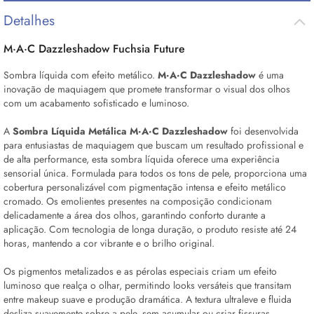
Detalhes
M·A·C Dazzleshadow Fuchsia Future
Sombra líquida com efeito metálico.
M·A·C
Dazzleshadow
é uma
inovação de maquiagem que promete transformar o visual dos olhos
com um acabamento sofisticado e luminoso.
A
Sombra Líquida Metálica
M·A·C
Dazzleshadow
foi desenvolvida
para entusiastas de maquiagem que buscam um resultado profissional e
de alta performance, esta sombra líquida oferece uma experiência
sensorial única. Formulada para todos os tons de pele, proporciona uma
cobertura personalizável com pigmentação intensa e efeito metálico
cromado. Os emolientes presentes na composição condicionam
delicadamente a área dos olhos, garantindo conforto durante a
aplicação. Com tecnologia de longa duração, o produto resiste até 24
horas, mantendo a cor vibrante e o brilho original.
Os pigmentos metalizados e as pérolas especiais criam um efeito
luminoso que realça o olhar, permitindo
looks
versáteis que transitam
entre makeup suave e produção dramática. A textura ultraleve e fluida
desliza suavemente sobre a pele, sem acumular ou criar fissuras,