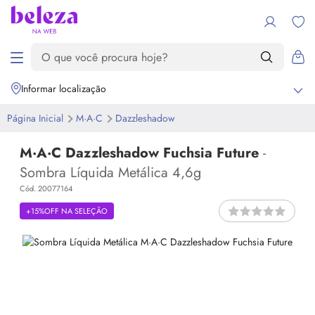
Informar localização
Página Inicial
M·A·C
Dazzleshadow
M·A·C Dazzleshadow Fuchsia Future
-
Sombra Líquida Metálica 4,6g
Cód. 20077164
+15%OFF NA SELEÇÃO