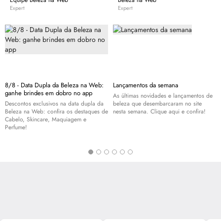
Equipe Beleza na Web
Beleza na Web
tendência. Além de ser referência em maquiagem, M.A.C também é
Expert
Expert
reconhecida pelo seu engajamento em campanhas em prol das vítimas do
HIV/AIDS e no combate à infecção pelo mundo com o M·A·C AIDS Fund e a
campanha VIVA GLAM, que conta com o apoio de porta-vozes importantes
para a conscientização e prevenção à doença.
8/8 - Data Dupla da Beleza na Web:
Lançamentos da semana
ganhe brindes em dobro no app
As últimas novidades e lançamentos de
Descontos exclusivos na data dupla da
beleza que desembarcaram no site
Beleza na Web: confira os destaques de
nesta semana. Clique aqui e confira!
Cabelo,
Skincare
, Maquiagem e
Perfume!