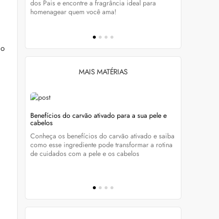
tá-lo e
dos Pais e encontre a fragrância ideal para
preservar a
homenagear quem você ama!
brilho dos
go
MAIS MATÉRIAS
s com
Benefícios do carvão ativado para a sua pele e
Unhas sem 
cabelos
manutençã
nta os
Conheça os benefícios do carvão ativado e saiba
Quer aderir
como esse ingrediente pode transformar a rotina
essenciais
ue com
de cuidados com a pele e os cabelos
esmalte bon