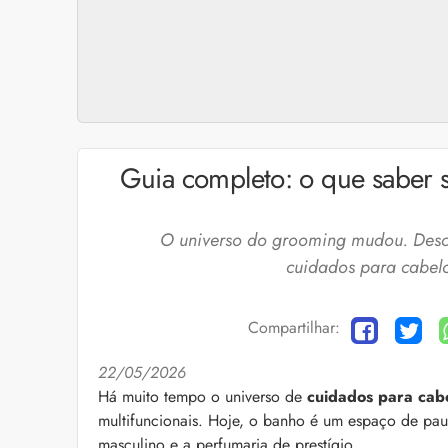
Guia completo: o que saber 
O universo do grooming mudou. Desc
cuidados para cabelo
Compartilhar:
22/05/2026
Cuidados com a barb
Há muito tempo o universo de
cuidados para cab
multifuncionais. Hoje, o banho é um espaço de pa
O expert Willy Moral
barba para você inclu
masculino e a perfumaria de prestígio.