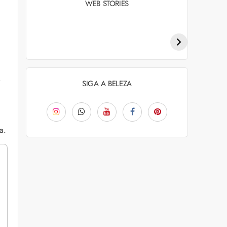
WEB STORIES
Penteados para
Tendências de
academia: dicas e
coloração capilar
inspiraçõess
para 2026
.
SIGA A BELEZA
a.