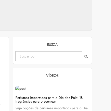
BUSCA
VÍDEOS
evitar
Perfumes importados para o Dia dos Pais: 18
Wella Colo
fragrâncias para presentear
cabelo colo
o
Veja opções de perfumes importados para o Dia
Descubra c