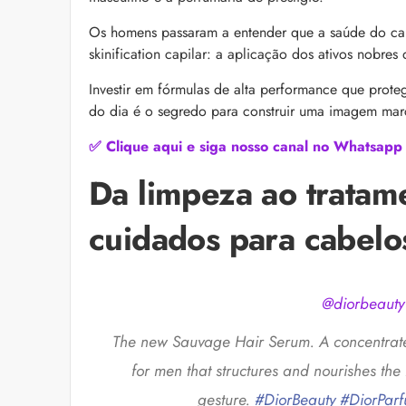
as recomendações d
Os homens passaram a entender que a saúde do cab
skinification capilar: a aplicação dos ativos nobre
Investir em fórmulas de alta performance que prot
do dia é o segredo para construir uma imagem marc
✅ Clique aqui e siga nosso canal no Whatsapp
Da limpeza ao tratam
“Icônica, atemporal e
cuidados para cabelo
Klein se unem para 
Euphoria Elixir
Descubra a parceria e
para o lançamento de
icônica linha Euphor
@diorbeauty
The new Sauvage Hair Serum. A concentrate
for men that structures and nourishes the 
gesture.
#DiorBeauty
#DiorPar