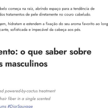
comum, e a boa notícia é que é possível tra
o barbeiro
minimizá-lo. Descubra como, aqui!
elo começa na raiz, abrindo espaço para a tendência de
s dos tratamentos de pele diretamente no couro cabeludo.
egem, hidratam e estendem a fixação do seu aroma favorito ao lon
ante, sofisticada e impecável da cabeça aos pés.
ento: o que saber sobre
 lendária”: Rosalía e Calvin
APP Day Beleza na Web: top 32 desconto
s masculinos
o lançamento dos novos
bônus de até R$100 no app
Aproveite o App Day Beleza na Web! Gara
ntre Rosalía e Calvin Klein
top 32 descontos em skincare, perfume,
 três novas fragrâncias da
maquiagem e cabelos, e renove seu estoq
ia
as melhores ofertas
d powered-by-cactus treatment
hair fiber in a single scented
fums
#DiorSauvage