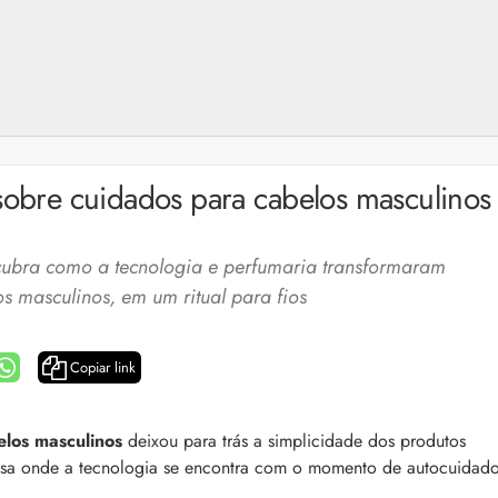
sobre cuidados para cabelos masculinos
ubra como a tecnologia e perfumaria transformaram
s masculinos, em um ritual para fios
Copiar link
a: 4 dicas e produtos
Queda de cabelo masculina: causas, como 
elos masculinos
deixou para trás a simplicidade dos produtos
e mais
usa onde a tecnologia se encontra com o momento de autocuidad
es revela 5 cuidados com a
A queda de cabelo masculina é um quadro
ir no dia a dia. Veja quais