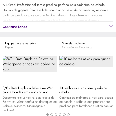
A L'Oréal Professionnel tem o produto perfeito para cada tipo de cabelo.
Divisão da gigante francesa líder mundial no setor de cosméticos, nasceu a
partir de produtos para coloração dos cabelos. Hoje oferece shampoos,
condicionadores, finalizadores, modeladores, reparadores e diversos
tratamentos de cabelo, além das colorações. Sinta a diferença dos produtos
Continuar Lendo
profissionais e tenha fios sempre mais bonitos.
Equipe Beleza na Web
Marcela Buchaim
Expert
Farmacêutica Bioquímica
8/8 - Data Dupla da Beleza na Web:
10 melhores ativos para queda de
ganhe brindes em dobro no app
cabelo
Descontos exclusivos na data dupla da
Conheça os melhores ativos para queda
Beleza na Web: confira os destaques de
de cabelo e saiba o que procurar nos
Cabelo,
Skincare
, Maquiagem e
produtos para fortalecer a rotina capilar
Perfume!