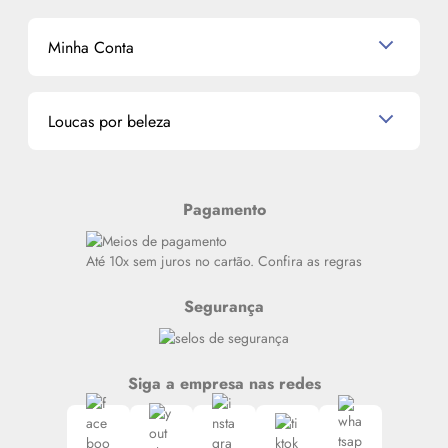
Shampoo
K-Beauty e J-Beauty
Dermocosméticos
Outlet
Mascavo
Cupom de Desconto
Nossas lojas
Minha Conta
La Vie Est Belle Lancôme
Quem somos
Miniaturas de Perfumes
Promoções de cupons
Dados Pessoais
Miniaturas de Produtos de Cabelo
Loucas por beleza
Meus endereços
Alterar Senha
Últimas
Meus Pedidos
Resenhas
Pagamento
Alto luxo
Siga nosso canal no Whatsapp
Até 10x sem juros no cartão. Confira as regras
Segurança
Siga a empresa nas redes