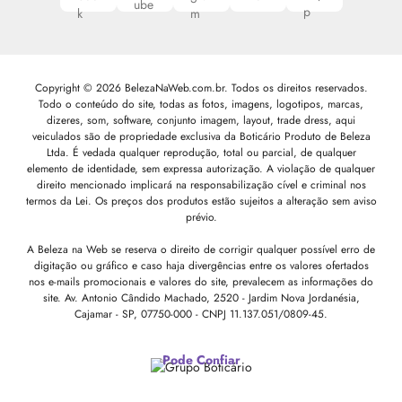
Copyright © 2026 BelezaNaWeb.com.br. Todos os direitos reservados.
Todo o conteúdo do site, todas as fotos, imagens, logotipos, marcas,
dizeres, som, software, conjunto imagem, layout, trade dress, aqui
veiculados são de propriedade exclusiva da Boticário Produto de Beleza
Ltda. É vedada qualquer reprodução, total ou parcial, de qualquer
elemento de identidade, sem expressa autorização. A violação de qualquer
direito mencionado implicará na responsabilização cível e criminal nos
termos da Lei. Os preços dos produtos estão sujeitos a alteração sem aviso
prévio.
A Beleza na Web se reserva o direito de corrigir qualquer possível erro de
digitação ou gráfico e caso haja divergências entre os valores ofertados
nos e-mails promocionais e valores do site, prevalecem as informações do
site.
Av. Antonio Cândido Machado, 2520 - Jardim Nova Jordanésia,
Cajamar - SP, 07750-000 -
CNPJ 11.137.051/0809-45.
Pode Confiar