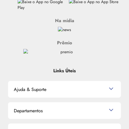
Na mídia
Prêmio
Links Úteis
Ajuda & Suporte
Relacionamento com o Cliente
Departamentos
Política de Devolução
Política de Privacidade
Produtos para Cabelo
Proteja-se Contra Fraudes