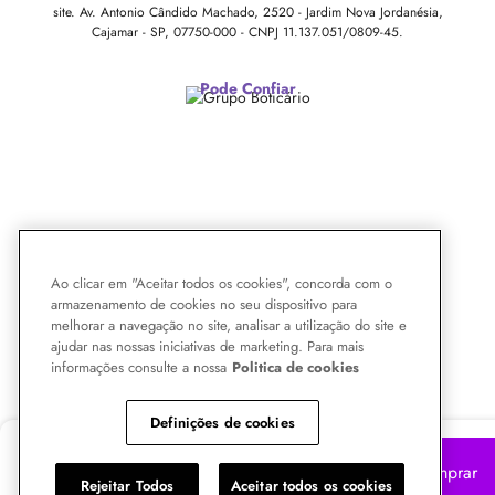
site.
Av. Antonio Cândido Machado, 2520 - Jardim Nova Jordanésia,
Cajamar - SP, 07750-000 -
CNPJ 11.137.051/0809-45.
Pode Confiar
Ao clicar em "Aceitar todos os cookies", concorda com o
armazenamento de cookies no seu dispositivo para
melhorar a navegação no site, analisar a utilização do site e
ajudar nas nossas iniciativas de marketing. Para mais
informações consulte a nossa
Politica de cookies
Definições de cookies
R$
69,29
Comprar
Rejeitar Todos
Aceitar todos os cookies