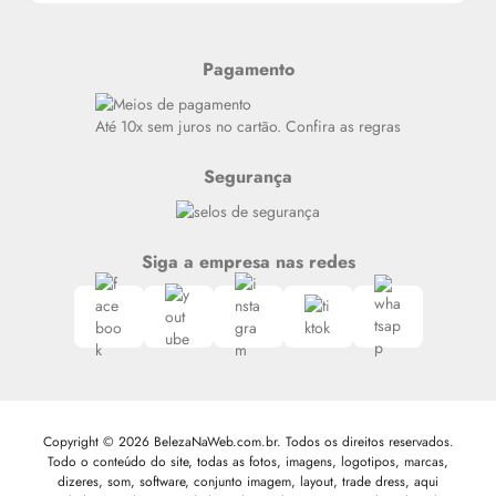
Alterar Senha
Últimas
Meus Pedidos
Resenhas
Pagamento
Alto luxo
Siga nosso canal no Whatsapp
Até 10x sem juros no cartão. Confira as regras
Segurança
Siga a empresa nas redes
Copyright © 2026 BelezaNaWeb.com.br. Todos os direitos reservados.
Todo o conteúdo do site, todas as fotos, imagens, logotipos, marcas,
dizeres, som, software, conjunto imagem, layout, trade dress, aqui