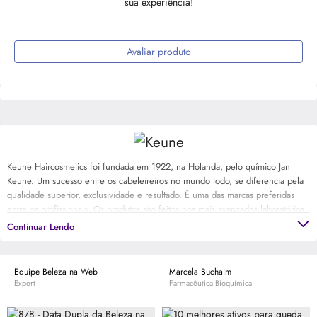
sua experiência!
Avaliar produto
Keune Haircosmetics foi fundada em 1922, na Holanda, pelo químico Jan
Keune. Um sucesso entre os cabeleireiros no mundo todo, se diferencia pela
qualidade superior, exclusividade e resultado. É uma das marcas preferidas
entre os profissionais. Os produtos são feitos nos mais avançados laboratórios
e se diferenciam pelo altíssimo nível, que vai da matéria prima ao
Continuar Lendo
desempenho da fórmula final. Descubra o prazer de um cabelo saudável e
bonito com Keune.
Equipe Beleza na Web
Marcela Buchaim
Expert
Farmacêutica Bioquímica