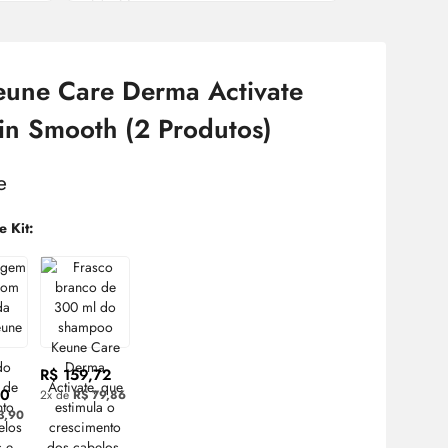
eune Care Derma Activate
in Smooth (2 Produtos)
e Kit:
R$ 159,72
80
2x de
R$ 79,86
3,90