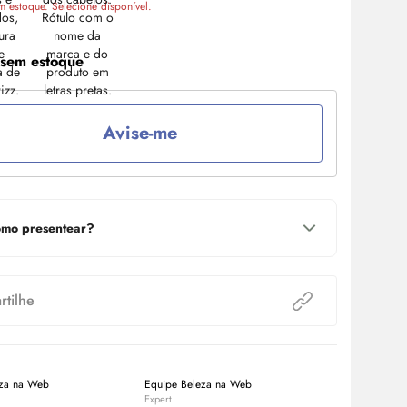
m estoque. Selecione disponível.
 sem estoque
Avise-me
mo presentear?
tilhe
eza na Web
Equipe Beleza na Web
Beleza na W
Expert
Expert