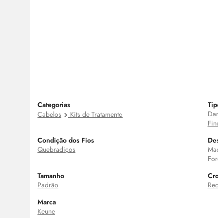
Categorias
Tip
Dan
Cabelos
Kits de Tratamento
Fin
Condição dos Fios
Des
Quebradiços
Mac
For
Tamanho
Cro
Padrão
Rec
Marca
Keune