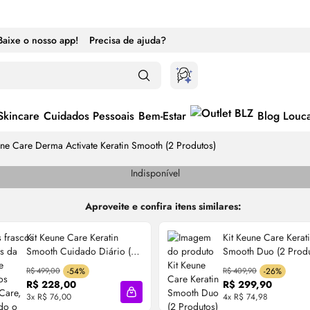
Baixe o nosso app!
Precisa de ajuda?
Skincare
Cuidados Pessoais
Bem-Estar
Blog Louc
une Care Derma Activate Keratin Smooth (2 Produtos)
Indisponível
Aproveite e confira itens similares:
Kit Keune Care Keratin
Kit Keune Care Kerat
Smooth Cuidado Diário (2
Smooth Duo (2 Produ
Produtos)
R$ 499,00
-54%
R$ 409,90
-26%
R$ 228,00
R$ 299,90
3x R$ 76,00
4x R$ 74,98
cola
Adicionar à sacola