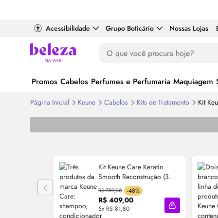
Acessibilidade
Grupo Boticário
Nossas Lojas
Promos
Cabelos
Perfumes e Perfumaria
Maquiagem
Página Inicial
Keune
Cabelos
Kits de Tratamento
Kit Ke
Kit Keune Care Keratin
Smooth Reconstrução (3
Produtos)
R$ 789,00
-48%
R$ 409,00
5x R$ 81,80
Adicionar à sa