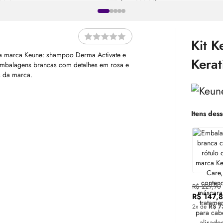
Kit K
Kerat
Itens dess
R$ 229,90
R$ 147,
2x de
R$ 7