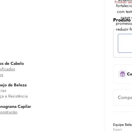
Produto se
Produto
os de Cabelo
ificados
Co
os
ejo de Beleza
iez
ça e Resistência
Compar
nograma Capilar
onstrução
Equipe Bel
Expert