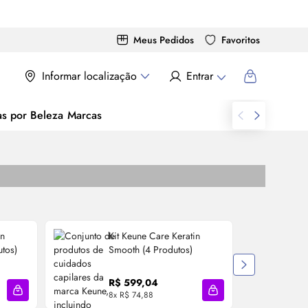
Meus Pedidos
Favoritos
Informar localização
Entrar
as por Beleza
Marcas
in
Kit Keune Care Keratin
K
tos)
Smooth (4 Produtos)
R$ 599,04
8x R$ 74,88
1
Adicionar à sacola
Adicionar à sacola