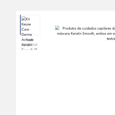
Cod:
KIT007548