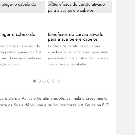
teger o cabelo do
Benefícios do carvão ativado
APP Day B
para a sua pele e cabelos
descontos
R$100 no
mo proteger o cabelo do
Conheça os benefícios do carvão
Aproveite o
ma prática, garantindo fios
ativado e saiba como esse ingrediente
Garanta os 
 livres do ressecamento em
pode transformar a rotina de cuidados
skincare
, pe
tação do ano
com a pele e os cabelos
cabelos, e r
melhores ofe
Care Derma Activate Keratin Smooth. Estimula o crescimento
epara os fios e dá volume e brilho. Melhores kits Keune na BLZ.