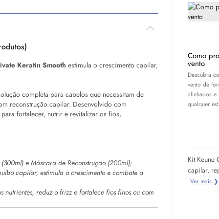
rodutos)
Como pro
vento
vate Keratin Smooth
estimula o crescimento capilar,
Descubra co
vento de for
olução completa para cabelos que necessitam de
alinhados e
om reconstrução capilar. Desenvolvido com
qualquer es
a fortalecer, nutrir e revitalizar os fios,
Kit Keune 
 (300ml) e Máscara de Reconstrução (200ml);
capilar, r
ulbo capilar, estimula o crescimento e combate a
Ver mais ❯
trientes, reduz o frizz e fortalece fios finos ou com