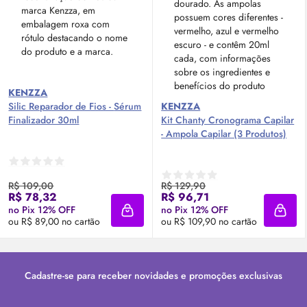
KENZZA
Silic Reparador de Fios -
Sérum
KENZZA
Finalizador 30ml
Kit Chanty Cronograma Capilar
- Ampola Capilar (3 Produtos)
R$ 109,00
R$ 129,90
R$ 78,32
R$ 96,71
no Pix 12% OFF
no Pix 12% OFF
Adicionar à sacola
Adici
ou R$ 89,00 no cartão
ou R$ 109,90 no cartão
Cadastre-se para receber novidades e promoções exclusivas