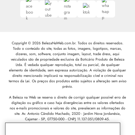
Copyright © 2026 BelezaNaWeb.com.br. Todos os direitos reservados.
Todo o conteúdo do site, todas as fotos, imagens, logotipos, marcas,
dizeres, som, software, conjunto imagem, layout, trade dress, aqui
veiculados são de propriedade exclusiva da Boticário Produto de Beleza
Ltda. É vedada qualquer reprodução, total ou parcial, de qualquer
elemento de identidade, sem expressa autorização. A violação de qualquer
direito mencionado implicará na responsabilização cível e criminal nos
termos da Lei. Os preços dos produtos estão sujeitos a alteração sem aviso
prévio.
A Beleza na Web se reserva o direito de corrigir qualquer possível erro de
digitação ou gráfico e caso haja divergências entre os valores ofertados
nos e-mails promocionais e valores do site, prevalecem as informações do
site.
Av. Antonio Cândido Machado, 2520 - Jardim Nova Jordanésia,
Cajamar - SP, 07750-000 -
CNPJ 11.137.051/0809-45.
Pode Confiar