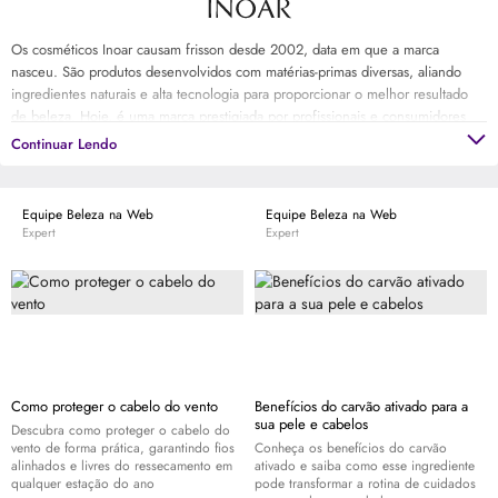
Os cosméticos Inoar causam frisson desde 2002, data em que a marca
nasceu. São produtos desenvolvidos com matérias-primas diversas, aliando
ingredientes naturais e alta tecnologia para proporcionar o melhor resultado
de beleza. Hoje, é uma marca prestigiada por profissionais e consumidores
em todo o Brasil. E possui uma linha completa de cuidados e tratamentos para
Continuar Lendo
os diversos tipos de cabelos, assim como para pele.
Equipe Beleza na Web
Equipe Beleza na Web
Expert
Expert
Como proteger o cabelo do vento
Benefícios do carvão ativado para a
sua pele e cabelos
Descubra como proteger o cabelo do
vento de forma prática, garantindo fios
Conheça os benefícios do carvão
alinhados e livres do ressecamento em
ativado e saiba como esse ingrediente
qualquer estação do ano
pode transformar a rotina de cuidados