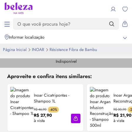
Informar localização
Página Inicial
INOAR
Résistance Fibra de Bambu
Indisponível
Aproveite e confira itens similares:
Inoar Cicatripontas -
Inoar Arga
Shampoo 1L
Reconstru
500ml
R$ 46,90
-40%
R$ 30,90
-
R$ 27,90
R$ 21,90
à vista
à vista
Adicionar à sacola