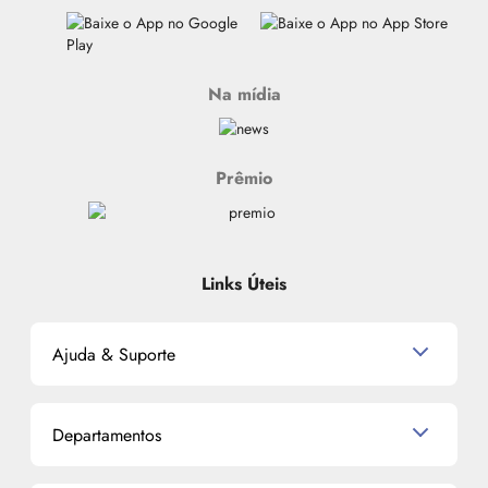
Na mídia
Prêmio
Links Úteis
Ajuda & Suporte
Relacionamento com o Cliente
Departamentos
Política de Devolução
Política de Privacidade