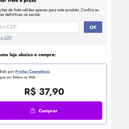
tar frete e prazo
ções de frete válidas apenas para este produto. Confira as
s definitivas na sacola.
OK
 o CEP
uma loja abaixo e compre:
dido por
Freitas Cosméticos
egue por Beleza na Web
R$
37,90
Comprar