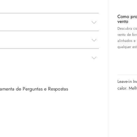
Como pro
vento
Descubra co
vento de for
alinhados e
qualquer es
Leave-in I
calor. Mel
rramenta de Perguntas e Respostas