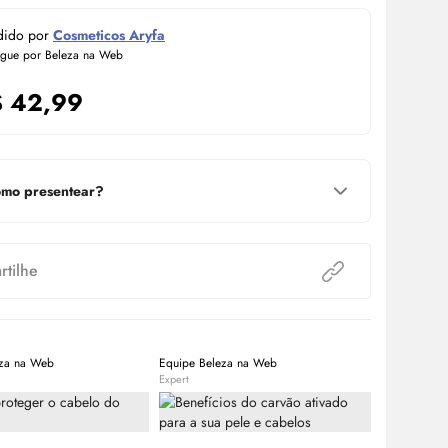
dido por
Cosmeticos Aryfa
egue por Beleza na Web
$
42,99
mo presentear?
tilhe
eza na Web
Equipe Beleza na Web
Beleza na W
Expert
Expert