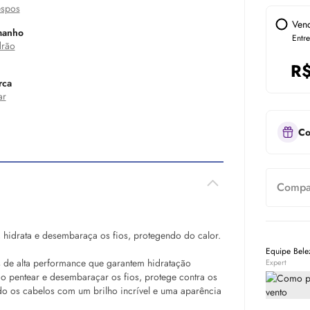
spos
Ven
manho
Entr
rão
R
rca
ar
Co
Compar
, hidrata e desembaraça os fios, protegendo do calor.
Equipe Bel
s de alta performance que garantem hidratação
Expert
 o pentear e desembaraçar os fios, protege contra os
o os cabelos com um brilho incrível e uma aparência