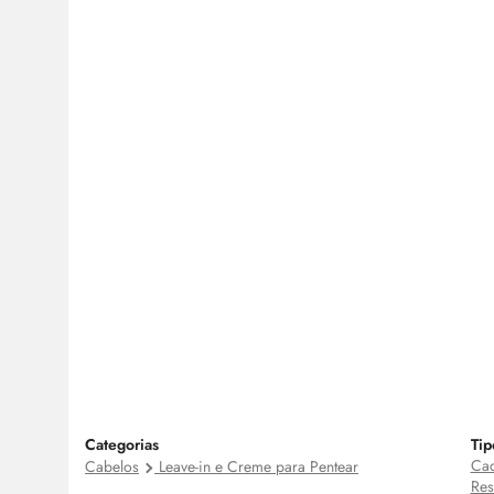
Categorias
Tip
Cac
Cabelos
Leave-in e Creme para Pentear
Res