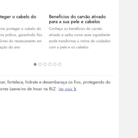
teger o cabelo do
Benefícios do carvão ativado
APP Day B
para a sua pele e cabelos
descontos
R$100 no
mo proteger o cabelo do
Conheça os benefícios do carvão
Aproveite o
ma prática, garantindo fios
ativado e saiba como esse ingrediente
Garanta os 
 livres do ressecamento em
pode transformar a rotina de cuidados
skincare
, pe
tação do ano
com a pele e os cabelos
cabelos, e r
melhores ofe
noar, fortalece, hidrata e desembaraça os fios, protegendo do
hores Leave-ins de Inoar na BLZ
Ver mais ❯