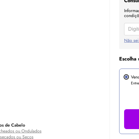
Consul
Informa
condiçõe
Não sei
Escolha 
Ven
Entr
os de Cabelo
heados ou Ondulados
secados ou Secos