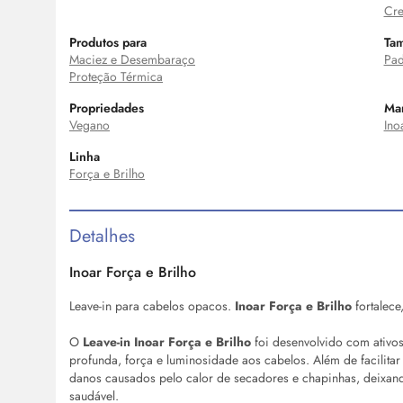
Cre
Produtos para
Ta
Maciez e Desembaraço
Pad
Proteção Térmica
Propriedades
Ma
Vegano
Ino
Linha
Força e Brilho
Detalhes
Inoar Força e Brilho
Leave-in para cabelos opacos.
Inoar Força e Brilho
fortalece
O
Leave-in Inoar Força e Brilho
foi desenvolvido com ativo
profunda, força e luminosidade aos cabelos. Além de facilitar
danos causados pelo calor de secadores e chapinhas, deixand
saudável.