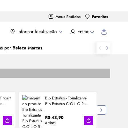
Meus Pedidos
Favoritos
Informar localização
Entrar
as por Beleza
Marcas
Proart
Bio Extratus - Tonalizante
r
Bio Extratus C.O.L.O.R -
P
466 Castanho Médio
C
Vermelho Intenso
R$ 43,90
à vista
à
Adicionar à sacola
Adicionar à sacola