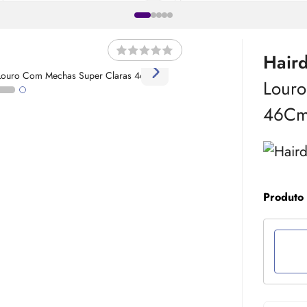
Hair
Louro
46C
Produto