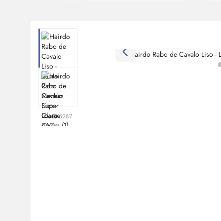
Cod:
5287