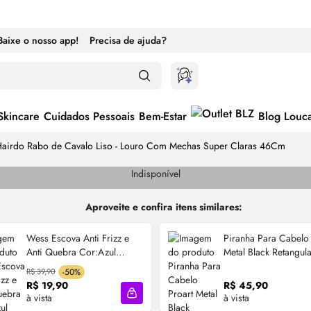
Baixe o nosso app!
Precisa de ajuda?
Skincare
Cuidados Pessoais
Bem-Estar
Blog Louc
airdo Rabo de Cavalo Liso - Louro Com Mechas Super Claras 46Cm
Indisponível
Aproveite e confira itens similares:
Wess Escova Anti Frizz e
Piranha Para Cabelo 
Anti Quebra Cor:Azul
Metal Black Retangula
Escura
Pdc67b
R$ 39,90
-50%
R$ 19,90
R$ 45,90
à vista
à vista
cola
Adicionar à sacola