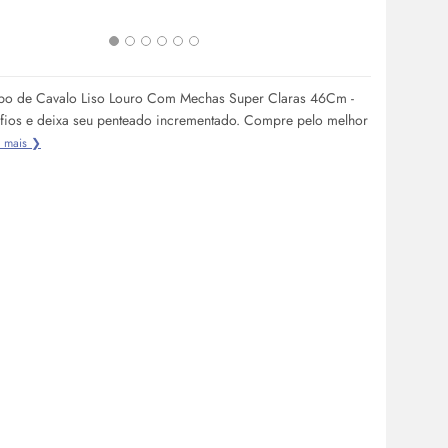
cabelos, e r
melhores ofe
bo de Cavalo Liso Louro Com Mechas Super Claras 46Cm -
fios e deixa seu penteado incrementado. Compre pelo melhor
r mais ❯