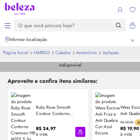
Informar localização
Página Inicial
HAIRDO
Cabelos
Acessórios
Apliques
Indisponível
Aproveite e confira itens similares:
Ruby Rose Smooth
Wess Escov
Contour Contorno
Anti Queb
Cremoso HB-M201 5,5g
Escura
R$ 39,90
-
cor: nutmeg
R$ 24,97
R$ 19,90
à vista
à vista
Adicionar à sacola