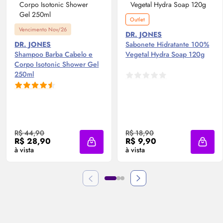
Outlet
Vencimento Nov/26
DR. JONES
DR. JONES
Sabonete Hidratante 100%
Shampoo Barba Cabelo e
Vegetal Hydra Soap 120g
Corpo Isotonic Shower Gel
250ml
R$ 44,90
R$ 18,90
R$ 28,90
R$ 9,90
Adicionar à sacola
Adicio
à vista
à vista