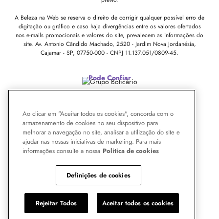
prévio.
A Beleza na Web se reserva o direito de corrigir qualquer possível erro de
digitação ou gráfico e caso haja divergências entre os valores ofertados
nos e-mails promocionais e valores do site, prevalecem as informações do
site.
Av. Antonio Cândido Machado, 2520 - Jardim Nova Jordanésia,
Cajamar - SP, 07750-000 -
CNPJ 11.137.051/0809-45.
Pode Confiar
Ao clicar em "Aceitar todos os cookies", concorda com o
armazenamento de cookies no seu dispositivo para
melhorar a navegação no site, analisar a utilização do site e
ajudar nas nossas iniciativas de marketing. Para mais
informações consulte a nossa
Politica de cookies
Definições de cookies
Rejeitar Todos
Aceitar todos os cookies