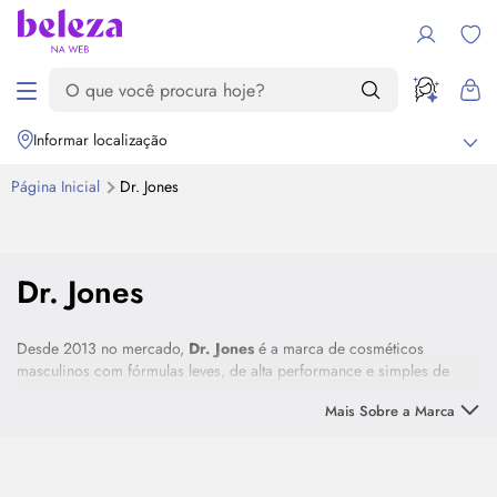
Informar localização
Página Inicial
Dr. Jones
Dr. Jones
Desde 2013 no mercado,
Dr. Jones
é a marca de cosméticos
masculinos com fórmulas leves, de alta performance e simples de
usar. Sempre na busca de quebrar paradigmas, a empresa busca
Mais Sobre a Marca
novas soluções para a rotina de cuidados do homem.
Investindo a todo momento em inovação,
Dr. Jones
oferece diversas
fórmulas que trazem resultados únicos para a pele, cabelo e a barba.