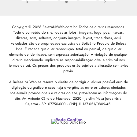
Copyright © 2026 BelezaNaWeb.com.br. Todos os direitos reservados.
Todo o conteúdo do site, todas as fotos, imagens, logotipos, marcas,
dizeres, som, software, conjunto imagem, layout, trade dress, aqui
veiculados são de propriedade exclusiva da Boticário Produto de Beleza
Ltda. É vedada qualquer reprodução, total ou parcial, de qualquer
elemento de identidade, sem expressa autorização. A violação de qualquer
direito mencionado implicará na responsabilização cível e criminal nos
termos da Lei. Os preços dos produtos estão sujeitos a alteração sem aviso
prévio.
A Beleza na Web se reserva o direito de corrigir qualquer possível erro de
digitação ou gráfico e caso haja divergências entre os valores ofertados
nos e-mails promocionais e valores do site, prevalecem as informações do
site.
Av. Antonio Cândido Machado, 2520 - Jardim Nova Jordanésia,
Cajamar - SP, 07750-000 -
CNPJ 11.137.051/0809-45.
Pode Confiar