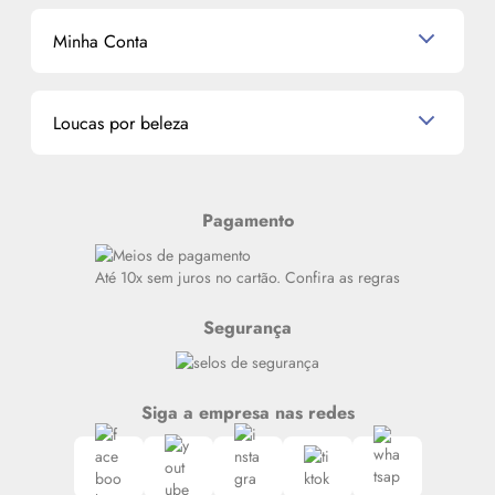
K-Beauty e J-Beauty
Dermocosméticos
Outlet
Mascavo
Cupom de Desconto
Nossas lojas
Minha Conta
La Vie Est Belle Lancôme
Quem somos
Miniaturas de Perfumes
Promoções de cupons
Dados Pessoais
Miniaturas de Produtos de Cabelo
Loucas por beleza
Meus endereços
Alterar Senha
Últimas
Meus Pedidos
Resenhas
Pagamento
Alto luxo
Siga nosso canal no Whatsapp
Até 10x sem juros no cartão. Confira as regras
Segurança
Siga a empresa nas redes