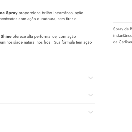
ine Spray
proporciona brilho instantâneo, ação
os penteados com ação duradoura, sem tirar o
Spray de B
instantâneo
 Shine
oferece alta performance, com ação
da Cadive
 luminosidade natural nos fios. Sua fórmula tem ação