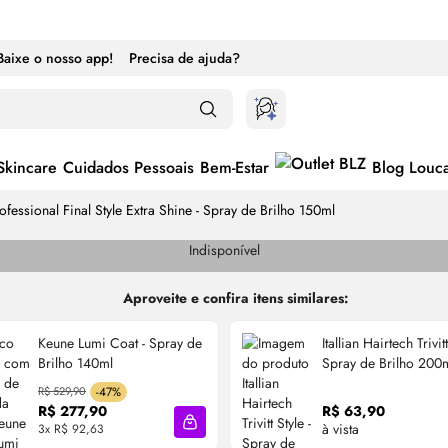
Baixe o nosso app!
Precisa de ajuda?
Skincare
Cuidados Pessoais
Bem-Estar
Blog Louc
fessional Final Style Extra Shine - Spray de Brilho 150ml
Indisponível
Aproveite e confira itens similares:
Keune Lumi Coat - Spray de
Itallian Hairtech Trivitt
Brilho 140ml
Spray de Brilho 200
R$ 529,90
-47%
R$ 277,90
R$ 63,90
à vista
3x R$ 92,63
cola
Adicionar à sacola