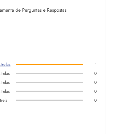
rramenta de Perguntas e Respostas
trelas
1
trelas
0
trelas
0
trelas
0
trela
0