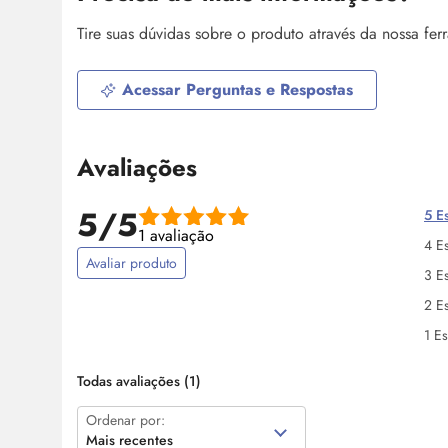
Tire suas dúvidas sobre o produto através da nossa fe
Acessar Perguntas e Respostas
Avaliações
5/5
5 Es
1 avaliação
4 Es
Avaliar produto
3 Es
2 Es
1 Es
Todas avaliações
(1)
Ordenar por:
Mais recentes