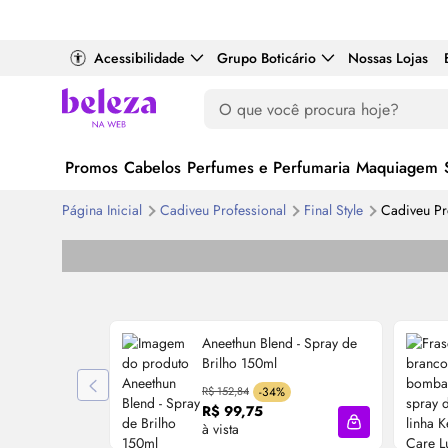
Acessibilidade
Grupo Boticário
Nossas Lojas
Promos
Cabelos
Perfumes e Perfumaria
Maquiagem
Página Inicial
Cadiveu Professional
Final Style
Cadiveu Pro
Aneethun
Blend
- Spray de
Brilho 150ml
R$ 152,84
-34%
R$ 99,75
à vista
Adicionar à sa