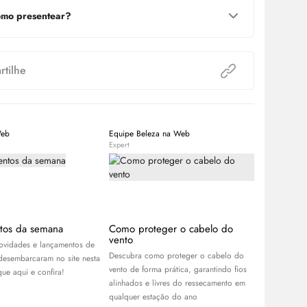
mo presentear?
tilhe
Web
Equipe Beleza na Web
Equipe Bele
Expert
Expert
tos da semana
Como proteger o cabelo do
Benefícios
vento
para a sua
novidades e lançamentos de
Descubra como proteger o cabelo do
Conheça os b
desembarcaram no site nesta
vento de forma prática, garantindo fios
ativado e sa
ue aqui e confira!
alinhados e livres do ressecamento em
pode transfo
qualquer estação do ano
com a pele e