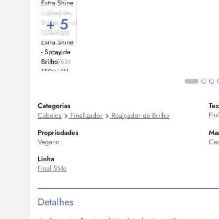
+ 5
Cod:
20067636
Categorias
Tex
Flu
Cabelos
Finalizador
Realçador de Brilho
Propriedades
Ma
Vegano
Cad
Linha
Final Style
Detalhes