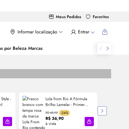
Meus Pedidos
Favoritos
Informar localização
Entrar
as por Beleza
Marcas
 Style -
Lola from Rio A Fórmula
ml
Brilho Lamelar -
Primer
Capilar 200ml
R$ 48,90
-24%
R$ 36,90
à vista
à
Adicionar à sacola
Adicionar à sacola