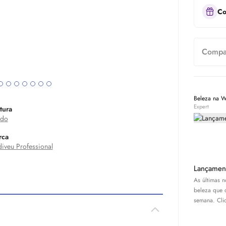
Co
Compar
Beleza na 
Expert
tura
ído
rca
iveu Professional
Lançamen
As últimas 
beleza que 
semana. Cliq