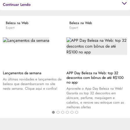
Desde o começo da sua produção até os dias de hoje, a Eau de Cologne
Continuar Lendo
Original 4711 ainda é ícone de águas de colônia no mundo, incomparável por
sua fragrância doce, aromática, digna da aristocracia. [saiba mais]
Beleza na Web
Beleza na Web
Expert
Expert
Lançamentos da semana
APP Day Beleza na Web: top 32
descontos com bônus de até R$100
As últimas novidades e lançamentos de
no app
beleza que desembarcaram no site
nesta semana. Clique aqui e confira!
Aproveite o App Day Beleza na Web!
Garanta os top 32 descontos em
skincare
, perfume, maquiagem e
cabelos, e renove seu estoque com as
melhores ofertas