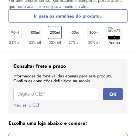
Perfume unissex cítrico. Refrescante e atemporal, possui aroma
que pode acalmar o corpo, a mente e a alma.
Ir para os detalhes do produto
90ml
100ml
200ml
400ml
800ml
23% off
23% off
32% off
27% off
30% off
Consultar frete e prazo
Informações de frete válidas apenas para este produto.
Confira as condições definitivas na sacola.
OK
Não sei o CEP
Escolha uma loja abaixo e compre: