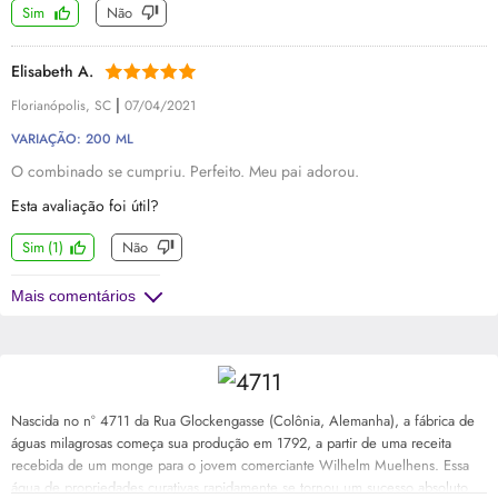
Sim
Não
Elisabeth A.
|
Florianópolis, SC
07/04/2021
VARIAÇÃO: 200 ML
O combinado se cumpriu. Perfeito. Meu pai adorou.
Esta avaliação foi útil?
Sim
(
1
)
Não
Mais comentários
Nascida no n° 4711 da Rua Glockengasse (Colônia, Alemanha), a fábrica de
águas milagrosas começa sua produção em 1792, a partir de uma receita
recebida de um monge para o jovem comerciante Wilhelm Muelhens. Essa
água de propriedades curativas rapidamente se tornou um sucesso absoluto.