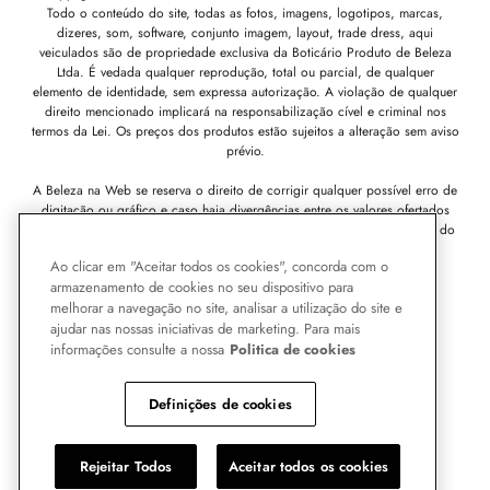
Todo o conteúdo do site, todas as fotos, imagens, logotipos, marcas,
dizeres, som, software, conjunto imagem, layout, trade dress, aqui
veiculados são de propriedade exclusiva da Boticário Produto de Beleza
Ltda. É vedada qualquer reprodução, total ou parcial, de qualquer
elemento de identidade, sem expressa autorização. A violação de qualquer
direito mencionado implicará na responsabilização cível e criminal nos
termos da Lei. Os preços dos produtos estão sujeitos a alteração sem aviso
prévio.
A Beleza na Web se reserva o direito de corrigir qualquer possível erro de
digitação ou gráfico e caso haja divergências entre os valores ofertados
nos e-mails promocionais e valores do site, prevalecem as informações do
site.
Av. Antonio Cândido Machado, 2520 - Jardim Nova Jordanésia,
Ao clicar em "Aceitar todos os cookies", concorda com o
Cajamar - SP, 07750-000 -
CNPJ 11.137.051/0809-45.
armazenamento de cookies no seu dispositivo para
melhorar a navegação no site, analisar a utilização do site e
Pode Confiar
ajudar nas nossas iniciativas de marketing. Para mais
informações consulte a nossa
Politica de cookies
Definições de cookies
Rejeitar Todos
Aceitar todos os cookies