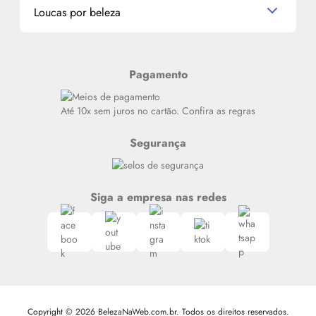
Miniaturas de Produtos de Cabelo
Loucas por beleza
Meus endereços
Alterar Senha
Últimas
Meus Pedidos
Resenhas
Pagamento
Alto luxo
Siga nosso canal no Whatsapp
Até 10x sem juros no cartão. Confira as regras
Segurança
Siga a empresa nas redes
Copyright © 2026 BelezaNaWeb.com.br. Todos os direitos reservados.