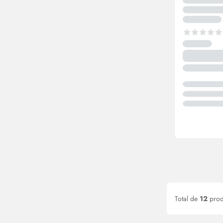
Total de
12
prod