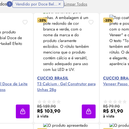
ados
Vendido por Doce Beleza
Limpar Todos
1
-35%
-35%
CUCCIO BRASIL
CUCCIO BRA
al Doce de Leite
T3 Calcium - Gel Construtor para
Veneer Passo 
oss
Unhas 28g
 Agora ❯
Compre Agora ❯
Comp
R$ 159,90
R$ 79,90
R$ 103,90
R$ 51,90
Adicionar à sacola
Adicionar à sacola
à vista
à vista