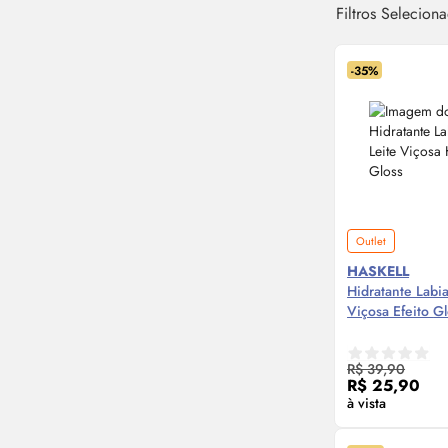
Filtros Selecion
-35%
Outlet
HASKELL
Hidratante Labi
Viçosa Efeito
Gl
Compre
R$ 39,90
R$ 25,90
à vista