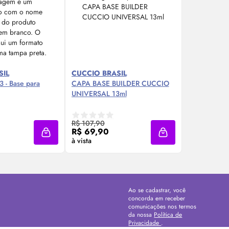
SIL
CUCCIO BRASIL
3 - Base para
CAPA BASE BUILDER CUCCIO
UNIVERSAL 13ml
re Agora ❯
Compre Agora ❯
R$ 107,90
R$ 69,90
Adicionar à sacola
Adicionar à sacola
à vista
Ao se cadastrar, você
concorda em receber
comunicações nos termos
da nossa
Política de
Privacidade
.