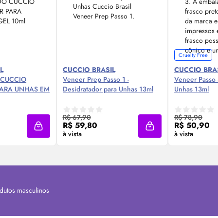
Cruelty Free
L
CUCCIO BRASIL
CUCCIO BRA
 CUCCIO
Veneer Prep Passo 1 -
Veneer Passo 
PARA UNHAS EM
Desidratador para Unhas 13ml
Unhas 13ml
 Agora ❯
Compre Agora ❯
Comp
R$ 67,90
R$ 78,90
R$ 59,80
R$ 50,90
Adicionar à sacola
Adicionar à sacola
à vista
à vista
dutos masculinos