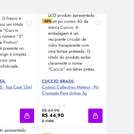
-35%
SIL
CUCCIO BRASIL
5 - Top Coat 13ml
Cosmic Collection Meteor - Pó
Cromado Para Unhas 3g
re Agora ❯
Compre Agora ❯
R$ 69,90
R$ 44,90
Adicionar à sacola
Adicionar à sacola
à vista