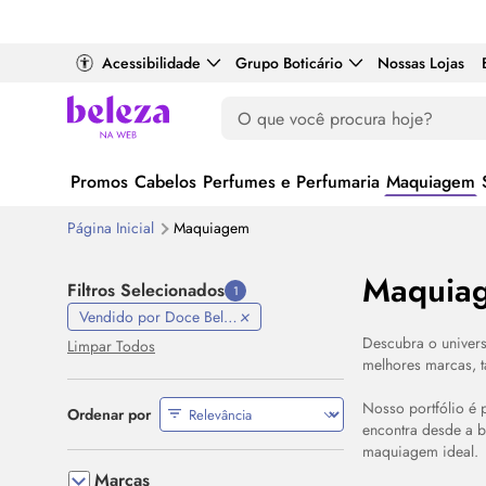
Acessibilidade
Grupo Boticário
Nossas Lojas
Promos
Cabelos
Perfumes e Perfumaria
Maquiagem
Página Inicial
Maquiagem
Maquia
Filtros Selecionados
1
Vendido por Doce Beleza
Descubra o univer
Limpar Todos
melhores marcas, t
Nosso portfólio é 
Ordenar por
encontra desde a b
maquiagem ideal.
Marcas