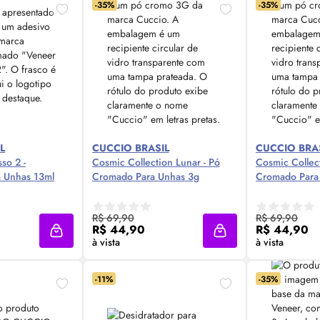
-35%
-35%
L
CUCCIO BRASIL
CUCCIO BRA
so 2 -
Cosmic Collection Lunar - Pó
Cosmic Collect
a Unhas 13ml
Cromado Para Unhas 3g
Cromado Para
 Agora ❯
Compre Agora ❯
Comp
R$ 69,90
R$ 69,90
R$ 44,90
R$ 44,90
Adicionar à sacola
Adicionar à sacola
à vista
à vista
-11%
-35%