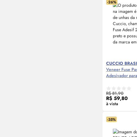
-26%
CUCCIO BRASI
Veneer Fuse Pas
Adesivador par
Compre
R$ 81,90
R$ 59,80
à vista
-35%