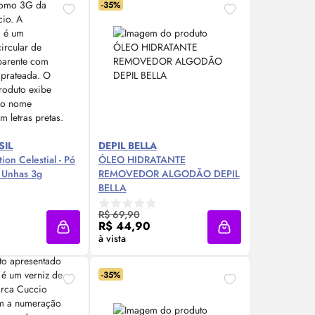
-35%
SIL
DEPIL BELLA
ion Celestial - Pó
ÓLEO HIDRATANTE
 Unhas 3g
REMOVEDOR ALGODÃO DEPIL
BELLA
re Agora ❯
Compre Agora ❯
R$ 69,90
R$ 44,90
Adicionar à sacola
Adicionar à sacola
à vista
-35%