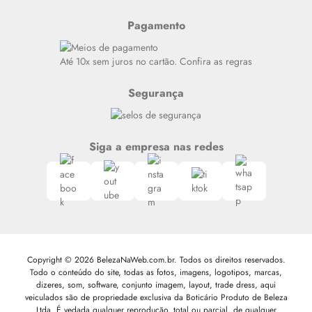
Últimas
Meus Pedidos
Resenhas
Pagamento
Alto luxo
Siga nosso canal no Whatsapp
Até 10x sem juros no cartão. Confira as regras
Segurança
Siga a empresa nas redes
Copyright © 2026 BelezaNaWeb.com.br. Todos os direitos reservados.
Todo o conteúdo do site, todas as fotos, imagens, logotipos, marcas,
dizeres, som, software, conjunto imagem, layout, trade dress, aqui
veiculados são de propriedade exclusiva da Boticário Produto de Beleza
Ltda. É vedada qualquer reprodução, total ou parcial, de qualquer