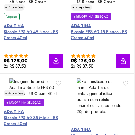
+ 4 opções
+ 4 opções
Vegano
+15%OFF NA SELEÇÃO
ADA TINA
ADA TINA
Biosole
FPS
60 45 Noce - BB
Biosole
FPS
60 15 Bianco - BB
Cream
40ml
Cream
40ml
R$ 175,00
R$ 175,00
Adicionar à sacola
Adici
2x R$ 87,50
2x R$ 87,50
+ 4 opções
+15%OFF NA SELEÇÃO
ADA TINA
Biosole
FPS
60 35 Miele - BB
Cream
40ml
ADA TINA