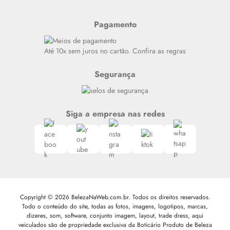
Últimas
Meus Pedidos
Resenhas
Pagamento
Alto luxo
Siga nosso canal no Whatsapp
Até 10x sem juros no cartão. Confira as regras
Segurança
Siga a empresa nas redes
Copyright © 2026 BelezaNaWeb.com.br. Todos os direitos reservados.
Todo o conteúdo do site, todas as fotos, imagens, logotipos, marcas,
dizeres, som, software, conjunto imagem, layout, trade dress, aqui
veiculados são de propriedade exclusiva da Boticário Produto de Beleza