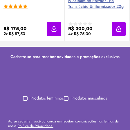
Niacinamide Powder - Pó
Translúcido Uniformizador 20g
R$ 175,00
R$ 300,00
Adicionar à sacola
Adici
2x R$ 87,50
4x R$ 75,00
Cadastre-se para receber novidades e promoções exclusivas
Produtos femininos
Produtos masculinos
Ao se cadastrar, você concorda em receber comunicações nos termos da
nossa
Política de Privacidade
.