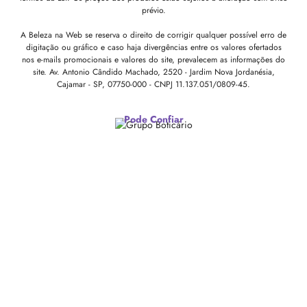
prévio.
A Beleza na Web se reserva o direito de corrigir qualquer possível erro de
digitação ou gráfico e caso haja divergências entre os valores ofertados
nos e-mails promocionais e valores do site, prevalecem as informações do
site.
Av. Antonio Cândido Machado, 2520 - Jardim Nova Jordanésia,
Cajamar - SP, 07750-000 -
CNPJ 11.137.051/0809-45.
Pode Confiar