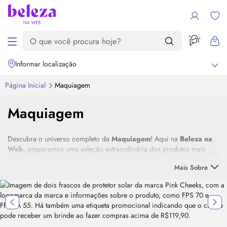
Informar localização
Página Inicial
Maquiagem
Maquiagem
Descubra o universo completo da
Maquiagem
! Aqui na
Beleza na
Web
, preparamos uma seleção extraordinária dos produtos mais
desejados, vindos das melhores marcas, tanto nacionais quanto
Mais Sobre
importadas.
Destaque
Nosso portfólio é pensado para atender a todos os seus desejos de
beleza, oferecendo opções para diferentes tipos de pele, tonalidades
e ocasiões. Você encontra desde a base perfeita, que garante um
acabamento impecável, até itens essenciais como
blush
, batom