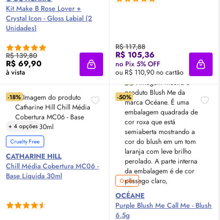
Kit
Make
B Rose Lover +
Crystal Icon -
Gloss
Labial (2
Unidades)
R$ 117,88
R$ 105,36
R$ 139,80
R$ 69,90
no Pix 5% OFF
Adicionar à sacola
Adici
à vista
ou R$ 110,90 no cartão
-18%
-50%
+ 4 opções
Cruelty Free
CATHARINE HILL
Chill Média Cobertura MC06 -
Base Líquida 30ml
Outlet
OCÉANE
Purple
Blush
Me Call Me -
Blush
6,5g