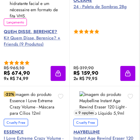
OCÉANE
24 - Paleta de Sombras 28g
Lançamento
QUEM DISSE, BERENICE?
Kit Quem Disse, Berenice? +
Friends (9 Produtos)
R$ 965,10
R$ 319,90
R$ 674,90
R$ 159,90
Adicionar à sacola
Adici
9x R$ 74,99
2x R$ 79,95
-22%
+ 9 opções
Cruelty Free
Cruelty Free
ESSENCE
MAYBELLINE
I Love Extreme Crazy Volume -
Instant Age Rewind Eraser 120