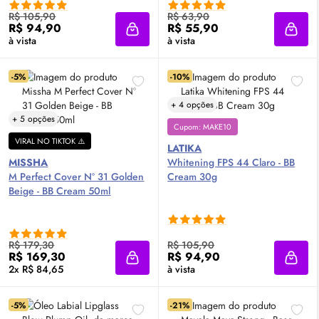
R$ 105,90
R$ 63,90
R$ 94,90
R$ 55,90
Adicionar à sacola
Adici
à vista
à vista
-5%
-10%
+ 4 opções
+ 5 opções
Cupom: MAKE10
VIRAL NO TIKTOK ⚠️
LATIKA
MISSHA
Whitening
FPS
44 Claro - BB
M Perfect Cover Nº 31 Golden
Cream
30g
Beige - BB
Cream
50ml
R$ 179,30
R$ 105,90
R$ 169,30
R$ 94,90
Adicionar à sacola
Adici
2x R$ 84,65
à vista
-5%
-21%