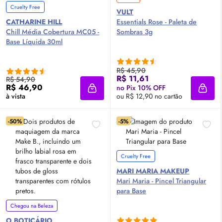
Cruelty Free
VULT
CATHARINE HILL
Essentials Rose - Paleta de
Chill Média Cobertura MC05 -
Sombras 3g
Base Líquida 30ml
R$ 45,90
R$ 11,61
R$ 54,90
R$ 46,90
no Pix 10% OFF
Adicionar à sacola
Adici
à vista
ou R$ 12,90 no cartão
-50%
-5%
Cruelty Free
MARI MARIA MAKEUP
Mari Maria - Pincel Triangular
para Base
Chegou na Beleza
O BOTICÁRIO