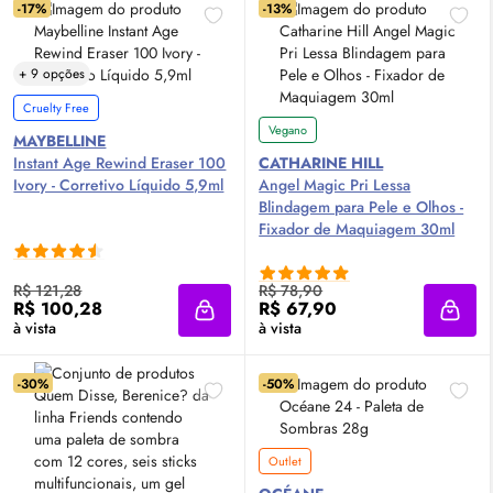
-17%
-13%
+ 9 opções
Cruelty Free
Vegano
MAYBELLINE
Instant Age Rewind Eraser 100
CATHARINE HILL
Ivory - Corretivo Líquido 5,9ml
Angel Magic Pri Lessa
Blindagem para Pele e Olhos -
Fixador de Maquiagem 30ml
R$ 121,28
R$ 78,90
R$ 100,28
R$ 67,90
Adicionar à sacola
Adici
à vista
à vista
-30%
-50%
Outlet