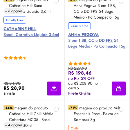
+ 6 opções
Cruelty Free
Cruelty Free
CATHARINE HILL
Sand - Corretivo Líquido 3,6ml
ANNA PEGOVA
3 em 1 BB, CC e DD
FPS
54
Bege Médio - Pó Compacto 15g
R$ 227,90
R$ 198,46
no Pix 5% OFF
R$ 34,90
ou R$ 208,90 no
R$ 28,90
cartão
Adicionar à sacola
Adici
à vista
Frete Grátis
-14%
-71%
+ 4 opções
Outlet