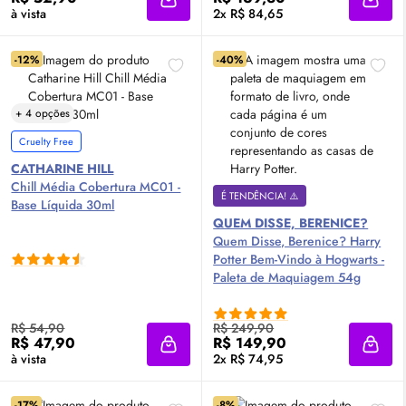
Adicionar à sacola
Adici
à vista
2x R$ 84,65
-12%
-40%
+ 4 opções
Cruelty Free
CATHARINE HILL
Chill Média Cobertura MC01 -
É TENDÊNCIA! ⚠️
Base Líquida 30ml
QUEM DISSE, BERENICE?
Quem Disse, Berenice? Harry
Potter Bem-Vindo à Hogwarts -
Paleta de Maquiagem 54g
R$ 54,90
R$ 249,90
R$ 47,90
R$ 149,90
Adicionar à sacola
Adici
à vista
2x R$ 74,95
-17%
-8%