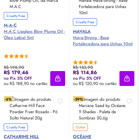
Cruelty Free
Cruelty Free
M·A·C
M.A.C Lipglass Blow Plump
Oil
-
MAVALA
Óleo Labial 5ml
Mava-Strong - Base
Fortalecedora para Unhas 10ml
R$ 198,90
R$ 153,90
R$ 179,46
R$ 114,86
no Pix 5% OFF
no Pix 5% OFF
Adicionar à sacola
Adici
ou R$ 188,90 no cartão
ou R$ 120,90 no cartão
-6%
-59%
Cruelty Free
Outlet
CATHARINE HILL
OCÉANE