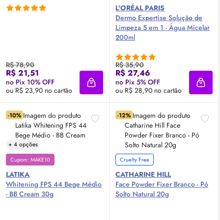
L'ORÉAL PARIS
Dermo Expertise Solução de
Limpeza 5 em 1 - Água Micelar
200ml
R$ 78,90
R$ 35,90
R$ 21,51
R$ 27,46
no Pix 10% OFF
no Pix 5% OFF
Adicionar à sacola
Adici
ou R$ 23,90 no cartão
ou R$ 28,90 no cartão
-10%
-12%
+ 4 opções
Cupom: MAKE10
Cruelty Free
LATIKA
CATHARINE HILL
Whitening
FPS
44 Bege Médio
Face Powder Fixer Branco - Pó
- BB
Cream
30g
Solto Natural 20g