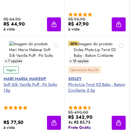
R$ 54,90
R$ 95,90
R$ 44,90
R$ 47,90
Adicionar à sacola
Adici
à vista
à vista
-30%
+ 7 opções
+ 18 opções
Vegano
Vencimento Dez/26
MARI MARIA MAKEUP
SISLEY
Soft Silk Vanilla Puff - Pó Solto
Phyto-
Lip
Twist 02 Baby - Batom
15g
Cintilante 2,5g
R$ 490,00
R$ 342,90
R$ 77,50
4x R$ 85,73
Adicionar à sacola
Adici
à vista
Frete Grátis