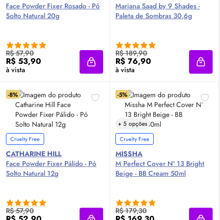
Face Powder Fixer Rosado - Pó
Mariana Saad by 9 Shades -
Solto Natural 20g
Paleta de Sombras 30,6g
R$ 57,90
R$ 189,90
R$ 53,90
R$ 76,90
Adicionar à sacola
Adici
à vista
à vista
-8%
-5%
+ 5 opções
Cruelty Free
Cruelty Free
CATHARINE HILL
MISSHA
Face Powder Fixer Pálido - Pó
M Perfect Cover Nº 13 Bright
Solto Natural 12g
Beige - BB
Cream
50ml
R$ 57,90
R$ 179,30
R$ 52,90
R$ 169,30