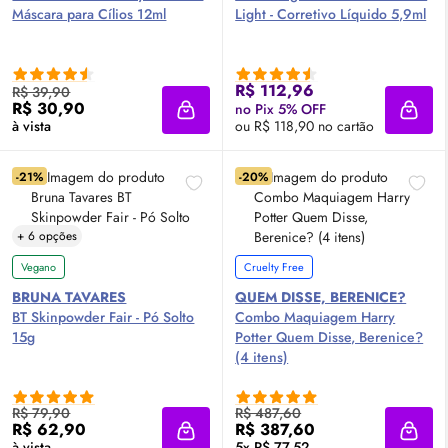
Máscara para Cílios 12ml
Light - Corretivo Líquido 5,9ml
R$ 112,96
R$ 39,90
R$ 30,90
no Pix 5% OFF
Adicionar à sacola
Adici
à vista
ou R$ 118,90 no cartão
-21%
-20%
+ 6 opções
Vegano
Cruelty Free
BRUNA TAVARES
QUEM DISSE, BERENICE?
BT Skinpowder Fair - Pó Solto
Combo Maquiagem Harry
15g
Potter Quem Disse, Berenice?
(4 itens)
R$ 79,90
R$ 487,60
R$ 62,90
R$ 387,60
Adicionar à sacola
Adici
à vista
5x R$ 77,52