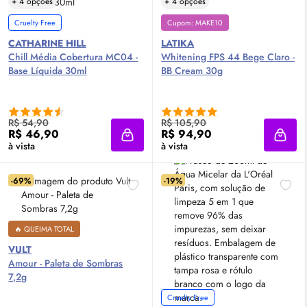
+ 4 opções
+ 4 opções
Cruelty Free
Cupom: MAKE10
CATHARINE HILL
LATIKA
Chill Média Cobertura MC04 -
Whitening
FPS
44 Bege Claro -
Base Líquida 30ml
BB
Cream
30g
R$ 54,90
R$ 105,90
R$ 46,90
R$ 94,90
Adicionar à sacola
Adici
à vista
à vista
-69%
-19%
🔥 QUEIMA TOTAL
VULT
Amour - Paleta de Sombras
7,2g
Cruelty Free