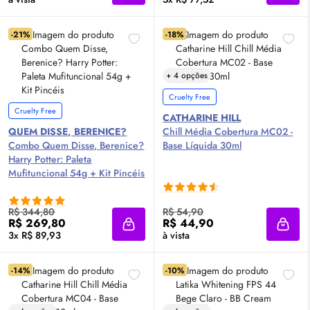
-21%
-18%
+ 4 opções
Cruelty Free
Cruelty Free
CATHARINE HILL
QUEM DISSE, BERENICE?
Chill Média Cobertura MC02 -
Combo Quem Disse, Berenice?
Base Líquida 30ml
Harry Potter: Paleta
Mufituncional 54g + Kit Pincéis
R$ 344,80
R$ 54,90
R$ 269,80
R$ 44,90
Adicionar à sacola
Adici
3x R$ 89,93
à vista
-14%
-10%