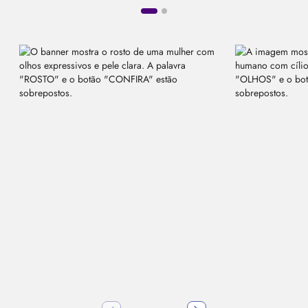
líquido, máscara de cílios e o pincel de maquiagem ideal.
Seja para uma produção básica do dia a dia ou para
makes
elaboradas de tirar o fôlego, a
Beleza na Web
é o seu destino certo.
Se você busca uma maquiagem de arrasar com qualidade
profissional e preços imperdíveis, seu lugar é aqui! Explore nossa
coleção e crie seu próximo
look!