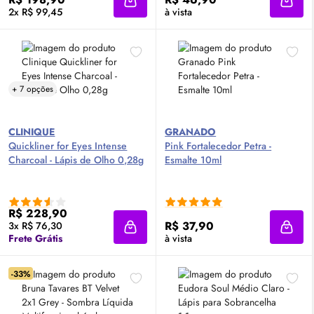
Adicionar à sacola
Adici
2x R$ 99,45
à vista
+ 7 opções
CLINIQUE
GRANADO
Quickliner for Eyes Intense
Pink Fortalecedor Petra -
Charcoal - Lápis de Olho 0,28g
Esmalte 10ml
R$ 228,90
R$ 37,90
3x R$ 76,30
Adicionar à sacola
Adici
Frete Grátis
à vista
-33%