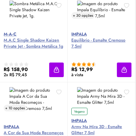
+ 30 opções
M·A·C
IMPALA
M.A.C Single Shadow Kaizen
Equilíbrio - Esmalte Cremoso
Private Jet - Sombra Metálica 1g
7,5ml
R$ 158,90
R$ 12,99
Adicionar à sacola
Adici
2x R$ 79,45
à vista
+ 10 opções
Vegano
IMPALA
IMPALA
Army Na Mira 3D - Esmalte
A Cor da Sua Moda Recomeços
Glitter 7,5ml