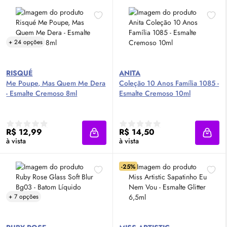
+ 24 opções
RISQUÉ
ANITA
Me Poupe, Mas Quem Me Dera
Coleção 10 Anos Família 1085 -
- Esmalte Cremoso 8ml
Esmalte Cremoso 10ml
R$ 12,99
R$ 14,50
Adicionar à sacola
Adici
à vista
à vista
-25%
+ 7 opções