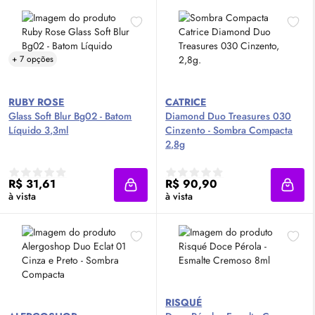
+ 7 opções
RUBY ROSE
CATRICE
Glass Soft Blur Bg02 - Batom
Diamond Duo Treasures 030
Líquido 3,3ml
Cinzento - Sombra Compacta
2,8g
R$ 31,61
R$ 90,90
Adicionar à sacola
Adici
à vista
à vista
RISQUÉ