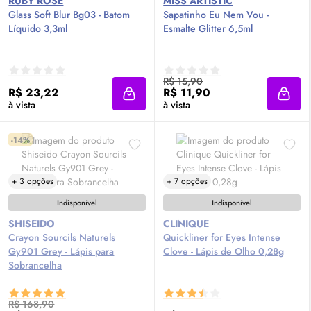
RUBY ROSE
MISS ARTISTIC
Glass Soft Blur Bg03 - Batom
Sapatinho Eu Nem Vou -
Líquido 3,3ml
Esmalte Glitter 6,5ml
R$ 15,90
R$ 23,22
R$ 11,90
Adicionar à sacola
Adici
à vista
à vista
-14%
+ 3 opções
+ 7 opções
Indisponível
Indisponível
SHISEIDO
CLINIQUE
Crayon Sourcils Naturels
Quickliner for Eyes Intense
Gy901 Grey - Lápis para
Clove - Lápis de Olho 0,28g
Sobrancelha
R$ 168,90