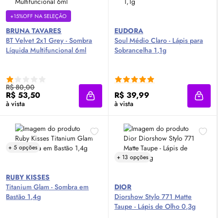
+15%OFF NA SELEÇÃO
BRUNA TAVARES
EUDORA
BT Velvet 2x1 Grey - Sombra
Soul Médio Claro - Lápis para
Líquida Multifuncional 6ml
Sobrancelha 1,1g
R$ 80,00
R$ 53,50
R$ 39,99
Adicionar à sacola
Adici
à vista
à vista
+ 5 opções
+ 13 opções
RUBY KISSES
Titanium Glam - Sombra em
DIOR
Bastão 1,4g
Diorshow Stylo 771 Matte
Taupe - Lápis de Olho 0,3g