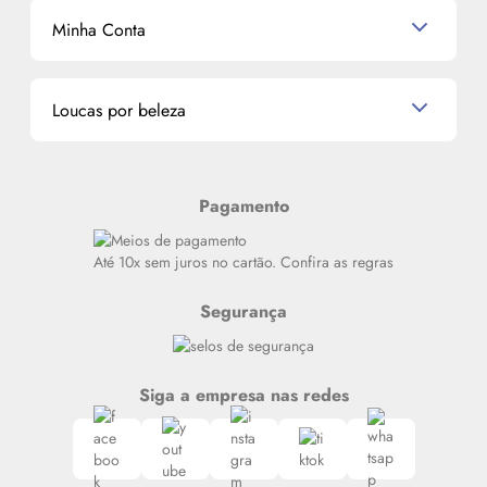
Mascavo
Cupom de Desconto
Nossas lojas
Minha Conta
La Vie Est Belle Lancôme
Quem somos
Miniaturas de Perfumes
Promoções de cupons
Dados Pessoais
Miniaturas de Produtos de Cabelo
Loucas por beleza
Meus endereços
Alterar Senha
Últimas
Meus Pedidos
Resenhas
Pagamento
Alto luxo
Siga nosso canal no Whatsapp
Até 10x sem juros no cartão. Confira as regras
Segurança
Siga a empresa nas redes