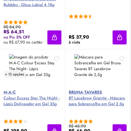
Bubbles -
Gloss
Labial 4,18g
R$ 84,90
R$ 64,51
R$ 37,90
no Pix 5% OFF
Adicionar à sacola
Adici
ou R$ 67,90 no cartão
à vista
+ 13 opções
M·A·C
BRUNA TAVARES
Colour Excess Stay The Night -
BT Lacebrow Granite - Máscara
Lápis Delineador em Gel 35g
para Sobrancelha em Gel 2,5g
R$ 48,90
R$ 198,90
R$ 46,90