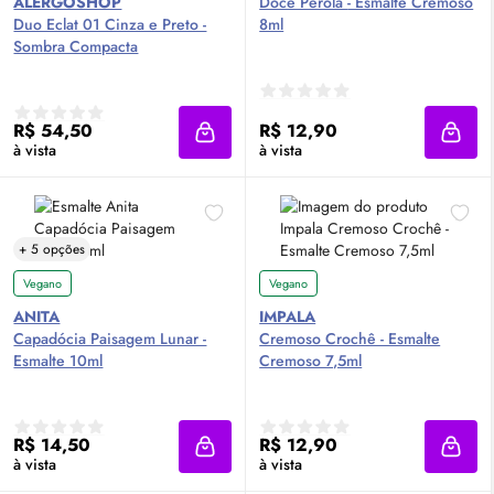
ALERGOSHOP
Doce Pérola - Esmalte Cremoso
Duo Eclat 01 Cinza e Preto -
8ml
Sombra Compacta
R$ 54,50
R$ 12,90
Adicionar à sacola
Adici
à vista
à vista
+ 5 opções
Vegano
Vegano
ANITA
IMPALA
Capadócia Paisagem Lunar -
Cremoso Crochê - Esmalte
Esmalte 10ml
Cremoso 7,5ml
R$ 14,50
R$ 12,90
Adicionar à sacola
Adici
à vista
à vista