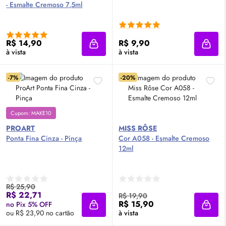
- Esmalte Cremoso 7,5ml
R$ 14,90
R$ 9,90
Adicionar à sacola
Adici
à vista
à vista
-7%
-20%
Cupom: MAKE10
PROART
MISS RÔSE
Ponta Fina Cinza - Pinça
Cor A058 - Esmalte Cremoso
12ml
R$ 25,90
R$ 22,71
R$ 19,90
R$ 15,90
no Pix 5% OFF
Adicionar à sacola
Adici
ou R$ 23,90 no cartão
à vista