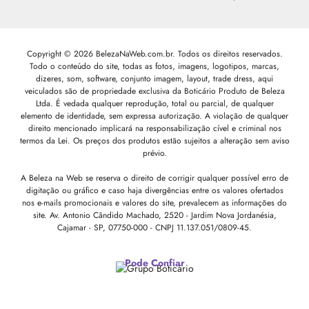
Copyright © 2026 BelezaNaWeb.com.br. Todos os direitos reservados.
Todo o conteúdo do site, todas as fotos, imagens, logotipos, marcas,
dizeres, som, software, conjunto imagem, layout, trade dress, aqui
veiculados são de propriedade exclusiva da Boticário Produto de Beleza
Ltda. É vedada qualquer reprodução, total ou parcial, de qualquer
elemento de identidade, sem expressa autorização. A violação de qualquer
direito mencionado implicará na responsabilização cível e criminal nos
termos da Lei. Os preços dos produtos estão sujeitos a alteração sem aviso
prévio.
A Beleza na Web se reserva o direito de corrigir qualquer possível erro de
digitação ou gráfico e caso haja divergências entre os valores ofertados
nos e-mails promocionais e valores do site, prevalecem as informações do
site.
Av. Antonio Cândido Machado, 2520 - Jardim Nova Jordanésia,
Cajamar - SP, 07750-000 -
CNPJ 11.137.051/0809-45.
Pode Confiar