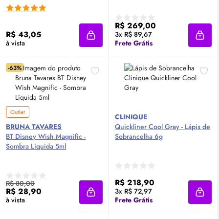
R$ 269,00
R$ 43,05
3x R$ 89,67
Adicionar à sacola
Adici
à vista
Frete Grátis
-63%
Outlet
CLINIQUE
BRUNA TAVARES
Quickliner Cool Gray - Lápis de
BT Disney Wish Magnific -
Sobrancelha 6g
Sombra Líquida 5ml
R$ 218,90
R$ 80,00
R$ 28,90
3x R$ 72,97
Adicionar à sacola
Adici
à vista
Frete Grátis