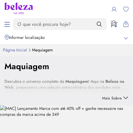
Informar localização
Página Inicial
Maquiagem
Maquiagem
Descubra o universo completo da
Maquiagem
! Aqui na
Beleza na
Web
, preparamos uma seleção extraordinária dos produtos mais
desejados, vindos das melhores marcas, tanto nacionais quanto
Mais Sobre
importadas.
Destaque
Nosso portfólio é pensado para atender a todos os seus desejos de
beleza, oferecendo opções para diferentes tipos de pele, tonalidades
e ocasiões. Você encontra desde a base perfeita, que garante um
acabamento impecável, até itens essenciais como
blush
, batom