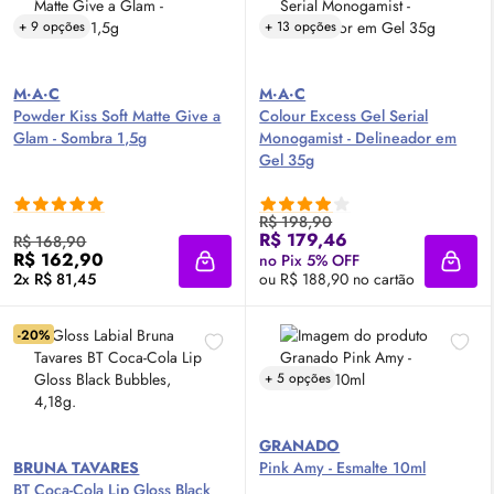
+ 9 opções
+ 13 opções
M·A·C
M·A·C
Powder Kiss Soft Matte Give a
Colour Excess Gel Serial
Glam - Sombra 1,5g
Monogamist - Delineador em
Gel 35g
R$ 198,90
R$ 179,46
R$ 168,90
R$ 162,90
no Pix 5% OFF
Adicionar à sacola
Adici
2x R$ 81,45
ou R$ 188,90 no cartão
-20%
+ 5 opções
GRANADO
BRUNA TAVARES
Pink Amy - Esmalte 10ml
BT Coca-Cola
Lip
Gloss
Black