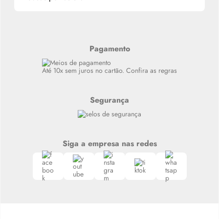
Alterar Senha
Últimas
Meus Pedidos
Resenhas
Alto luxo
Pagamento
Siga nosso canal no Whatsapp
Até 10x sem juros no cartão. Confira as regras
Segurança
Siga a empresa nas redes