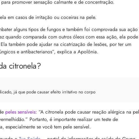
, para promover sensação calmante e de concentração.
nela em casos de irritação ou coceiras na pele.
bater alguns tipos de fungos e também foi comprovada sua ação
ficaz quando comparada com outros óleos com essa ação, ela pode
. Ela também pode ajudar na cicatrização de lesões, por ter um
ifúngicos e antibacterianos”, explica a Apolônia.
da citronela?
dicado, já que pode causar efeito irritativo no corpo
 de
peles sensíveis
: “A citronela pode causar reação alérgica na pel
vermelhidão.” Portanto, é importante realizar um teste de
la, especialmente se você tem pele sensível.
Segundo o
Tua Saúde
– portal de informações de saúde do Grupo