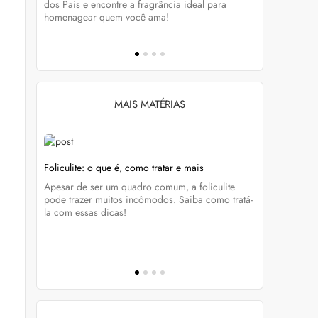
tá-lo e
dos Pais e encontre a fragrância ideal para
preservar a
homenagear quem você ama!
brilho dos
MAIS MATÉRIAS
ode
Foliculite: o que é, como tratar e mais
Bond Repai
reverte os
Apesar de ser um quadro comum, a foliculite
nfira
Com propos
pode trazer muitos incômodos. Saiba como tratá-
ir
como Bond 
la com essas dicas!
s nas
saiba como 