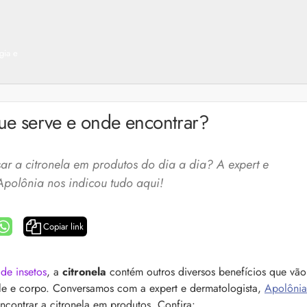
gia e
que serve e onde encontrar?
r a citronela em produtos do dia a dia? A expert e
Apolônia nos indicou tudo aqui!
Copiar link
a: 4 dicas e produtos
Queda de cabelo masculina: causas, como 
 de insetos
, a
citronela
contém outros diversos benefícios que vão
e mais
ele e corpo. Conversamos com a expert e dermatologista,
Apolônia
es revela 5 cuidados com a
A queda de cabelo masculina é um quadro
ir no dia a dia. Veja quais
ncontrar a citronela em produtos. Confira: