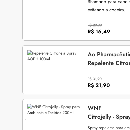
Shampoo para cabelos
evitando a coceira.
R$ 29,99
R$ 16,49
Ao Pharmacêuti
Repelente Citr
R$ 31,90
R$ 21,90
WNF
Citrojelly - Sp
, ,
Spray repelente para amb