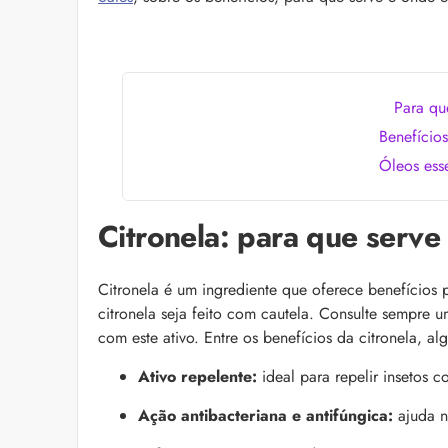
as recomendações d
Para qu
Benefício
Óleos esse
Citronela: para que serve
Lançamentos da sem
As últimas novidades
que desembarcaram n
Citronela é um ingrediente que oferece benefícios 
aqui e confira!
citronela seja feito com cautela. Consulte sempre 
com este ativo. Entre os benefícios da citronela, 
Ativo repelente:
ideal para repelir insetos 
Ação antibacteriana e antifúngica:
ajuda n