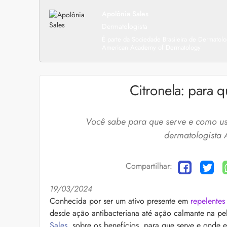
Apolônia Sales
Dermatologista
É parte da Sociedade Brasileira de Dermatolo
American Academy of Dermatology
Citronela: para 
Você sabe para que serve e como usa
dermatologista 
Compartilhar:
19/03/2024
Cuidados com a barb
Conhecida por ser um ativo presente em
repelentes
desde ação antibacteriana até ação calmante na p
O expert Willy Moral
barba para você inclu
Sales
, sobre os benefícios, para que serve e onde e