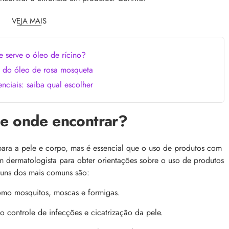
comum, e a boa notícia é que é possível tra
o barbeiro
minimizá-lo. Descubra como, aqui!
VEJA MAIS
e serve o óleo de rícino?
s do óleo de rosa mosqueta
nciais: saiba qual escolher
 e onde encontrar?
ana
Brinde Beleza na Web: tudo o que você p
ganhar hoje!
 e lançamentos de beleza
Quer ganhar brinde na Beleza na Web? Co
o site nesta semana. Clique
para a pele e corpo, mas é essencial que o uso de produtos com
as promoções e cupons do dia para garant
um dermatologista para obter orientações sobre o uso de produtos
mimos exclusivos, miniaturas e nécessaire
susa compras!
alguns dos mais comuns são:
como mosquitos, moscas e formigas.
o controle de infecções e cicatrização da pele.