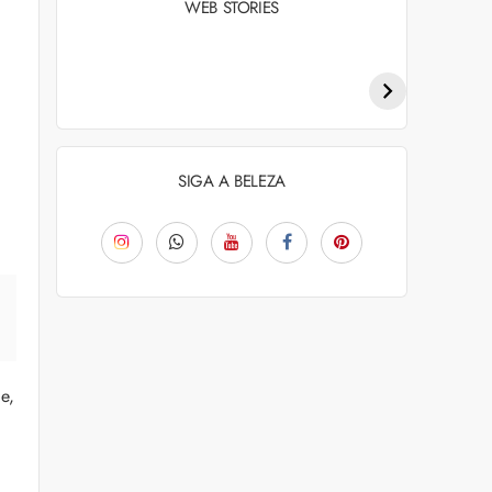
WEB STORIES
Penteados para
Tendências de
academia: dicas e
coloração capilar
inspiraçõess
para 2026
SIGA A BELEZA
e,