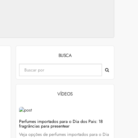
BUSCA
VÍDEOS
evitar
Perfumes importados para o Dia dos Pais: 18
Wella Colo
fragrâncias para presentear
cabelo colo
Veja opções de perfumes importados para o Dia
Descubra c