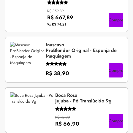
R$ 859,89
R$ 667,89
Compre
9x
R$ 74,21
Mascavo
ProBlender Original - Esponja de
Maquiagem
Compre
R$ 38,90
Boca Rosa
Jujuba - Pó Translúcido 9g
R$ 72,90
Compre
R$ 66,90