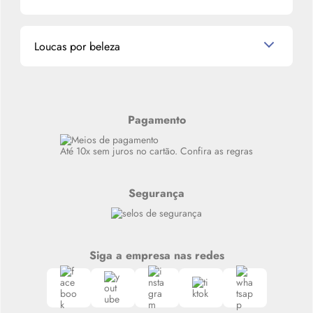
La Vie Est Belle Lancôme
Quem somos
Miniaturas de Perfumes
Promoções de cupons
Dados Pessoais
Miniaturas de Produtos de Cabelo
Loucas por beleza
Meus endereços
Alterar Senha
Últimas
Meus Pedidos
Resenhas
Alto luxo
Pagamento
Siga nosso canal no Whatsapp
Até 10x sem juros no cartão. Confira as regras
Segurança
Siga a empresa nas redes