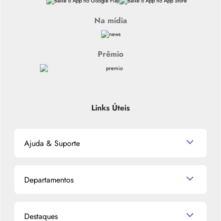
Na mídia
Prêmio
Links Úteis
Ajuda & Suporte
Relacionamento com o Cliente
Departamentos
Política de Devolução
Política de Privacidade
Produtos para Cabelo
Proteja-se Contra Fraudes
Destaques
Perfumes
Preferências de Cookies