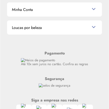
Dermocosméticos
Outlet
Mascavo
Cupom de Desconto
Nossas lojas
Minha Conta
La Vie Est Belle Lancôme
Quem somos
Miniaturas de Perfumes
Promoções de cupons
Dados Pessoais
Miniaturas de Produtos de Cabelo
Loucas por beleza
Meus endereços
Alterar Senha
Últimas
Meus Pedidos
Resenhas
Alto luxo
Pagamento
Siga nosso canal no Whatsapp
Até 10x sem juros no cartão. Confira as regras
Segurança
Siga a empresa nas redes