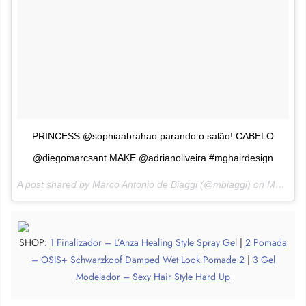
PRINCESS @sophiaabrahao parando o salão! CABELO
@diegomarcsant MAKE @adrianoliveira #mghairdesign
A post shared by Marco Antonio de Biaggi (@mbiaggi) on
May 25, 2017 at 2:49pm PDT
SHOP:
1 Finalizador – L’Anza Healing Style Spray Ge
l |
2 Pomada
– OSIS+ Schwarzkopf Damped Wet Look Pomade 2
|
3 Gel
Modelador – Sexy Hair Style Hard Up