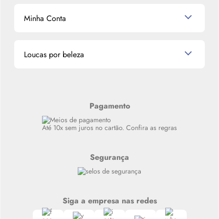
Outlet
Mascavo
Cupom de Desconto
Nossas lojas
Minha Conta
La Vie Est Belle Lancôme
Quem somos
Miniaturas de Perfumes
Promoções de cupons
Dados Pessoais
Miniaturas de Produtos de Cabelo
Loucas por beleza
Meus endereços
Alterar Senha
Últimas
Meus Pedidos
Resenhas
Alto luxo
Pagamento
Siga nosso canal no Whatsapp
Até 10x sem juros no cartão. Confira as regras
Segurança
Siga a empresa nas redes