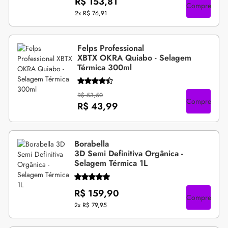
R$ 153,81
Compre
2x
R$ 76,91
Felps Professional
XBTX OKRA Quiabo - Selagem
Térmica 300ml
R$ 53,50
Compre
R$ 43,99
Borabella
3D Semi Definitiva Orgânica -
Selagem Térmica 1L
R$ 159,90
Compre
2x
R$ 79,95