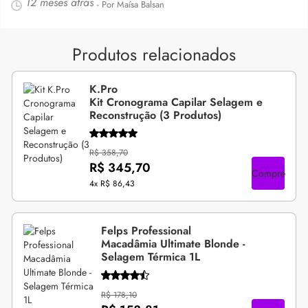
12 meses atrás
- Por Maísa Balsan
Produtos relacionados
K.Pro
Kit Cronograma Capilar Selagem e
Reconstrução (3 Produtos)
R$ 358,70
R$ 345,70
Compre
4x
R$ 86,43
Felps Professional
Macadâmia Ultimate Blonde -
Selagem Térmica 1L
R$ 178,10