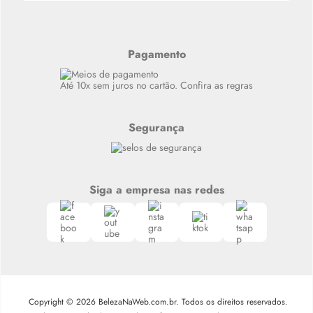
Últimas
Meus Pedidos
Resenhas
Alto luxo
Pagamento
Siga nosso canal no Whatsapp
Até 10x sem juros no cartão. Confira as regras
Segurança
Siga a empresa nas redes
Copyright © 2026 BelezaNaWeb.com.br. Todos os direitos reservados.