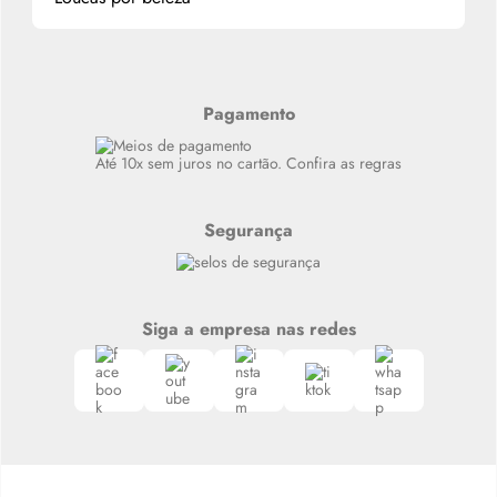
Alterar Senha
Últimas
Meus Pedidos
Resenhas
Alto luxo
Pagamento
Siga nosso canal no Whatsapp
Até 10x sem juros no cartão. Confira as regras
Segurança
Siga a empresa nas redes