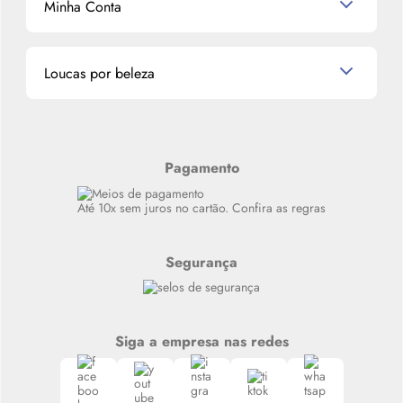
Minha Conta
La Vie Est Belle Lancôme
Quem somos
Miniaturas de Perfumes
Promoções de cupons
Dados Pessoais
Miniaturas de Produtos de Cabelo
Loucas por beleza
Meus endereços
Alterar Senha
Últimas
Meus Pedidos
Resenhas
Alto luxo
Pagamento
Siga nosso canal no Whatsapp
Até 10x sem juros no cartão. Confira as regras
Segurança
Siga a empresa nas redes