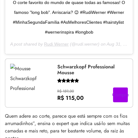
O corte favorito do mundo de quase todas as famosas! O
famoso "long bob". Arriscaria? 😉 #RudiWerner #Werner
#MinhaSegundaFamília #AsMelhoresClientes #‎hairstylist ‪
‪#‎wernerinspira #longbob
A post shared by
Rudi Werner
(@rudi.werner) on
Aug 31, 2016 at 12:29pm PDT
Schwarzkopf Professional
Mousse
R$ 159,00
Compre
R$ 115,00
Quem adere ao corte, parece que está sempre com os fios
arrumadinhos”, ensina o expert que indica usá-lo sem muitas
camadas e mais reto, para ter bastante volume, da raiz às