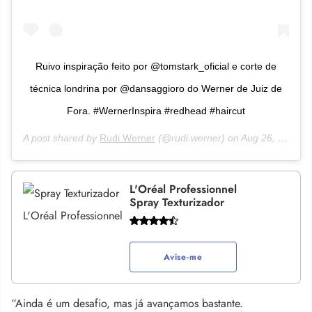
Ruivo inspiração feito por @tomstark_oficial e corte de
técnica londrina por @dansaggioro do Werner de Juiz de
Fora. #WernerInspira #redhead #haircut
A post shared by
Rudi Werner
(@rudi.werner) on
Aug 26, 2018 at 11:01am PDT
L'Oréal Professionnel
Spray Texturizador
Avise-me
“Ainda é um desafio, mas já avançamos bastante.