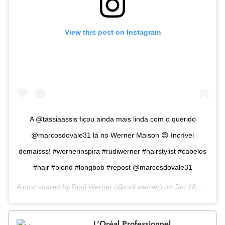
View this post on Instagram
A @tassiaassis ficou ainda mais linda com o querido
@marcosdovale31 lá no Werner Maison 😍 Incrível
demaisss! #wernerinspira #rudiwerner #hairstylist #cabelos
#hair #blond #longbob #repost @marcosdovale31
A post shared by
Rudi Werner
(@rudi.werner) on
Jan 18, 2017 at 1:01pm PST
L'Oréal Professionnel