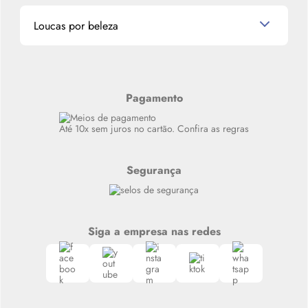
Promoções de cupons
Dados Pessoais
Miniaturas de Produtos de Cabelo
Loucas por beleza
Meus endereços
Alterar Senha
Últimas
Meus Pedidos
Resenhas
Alto luxo
Pagamento
Siga nosso canal no Whatsapp
Até 10x sem juros no cartão. Confira as regras
Segurança
Siga a empresa nas redes