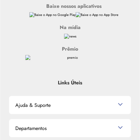
Baixe nossos aplicativos
Na mídia
Prêmio
Links Úteis
Ajuda & Suporte
Relacionamento com o Cliente
Departamentos
Política de Devolução
Política de Privacidade