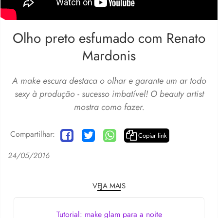
Olho preto esfumado com Renato
Mardonis
A make escura destaca o olhar e garante um ar todo
sexy à produção - sucesso imbatível! O beauty artist
mostra como fazer.
Compartilhar:
Copiar link
24/05/2016
VEJA MAIS
Tutorial: make glam para a noite