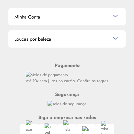
Shampoo
K-Beauty e J-Beauty
Dermocosméticos
Outlet
Mascavo
Cupom de Desconto
Nossas lojas
Minha Conta
La Vie Est Belle Lancôme
Quem somos
Miniaturas de Perfumes
Promoções de cupons
Dados Pessoais
Miniaturas de Produtos de Cabelo
Loucas por beleza
Meus endereços
Alterar Senha
Últimas
Meus Pedidos
Resenhas
Pagamento
Alto luxo
Siga nosso canal no Whatsapp
Até 10x sem juros no cartão. Confira as regras
Segurança
Siga a empresa nas redes