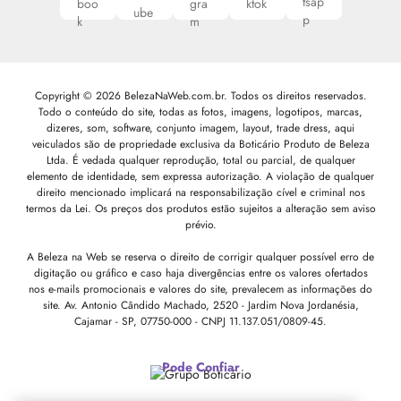
Copyright © 2026 BelezaNaWeb.com.br. Todos os direitos reservados.
Todo o conteúdo do site, todas as fotos, imagens, logotipos, marcas,
dizeres, som, software, conjunto imagem, layout, trade dress, aqui
veiculados são de propriedade exclusiva da Boticário Produto de Beleza
Ltda. É vedada qualquer reprodução, total ou parcial, de qualquer
elemento de identidade, sem expressa autorização. A violação de qualquer
direito mencionado implicará na responsabilização cível e criminal nos
termos da Lei. Os preços dos produtos estão sujeitos a alteração sem aviso
prévio.
A Beleza na Web se reserva o direito de corrigir qualquer possível erro de
digitação ou gráfico e caso haja divergências entre os valores ofertados
nos e-mails promocionais e valores do site, prevalecem as informações do
site.
Av. Antonio Cândido Machado, 2520 - Jardim Nova Jordanésia,
Cajamar - SP, 07750-000 -
CNPJ 11.137.051/0809-45.
Pode Confiar