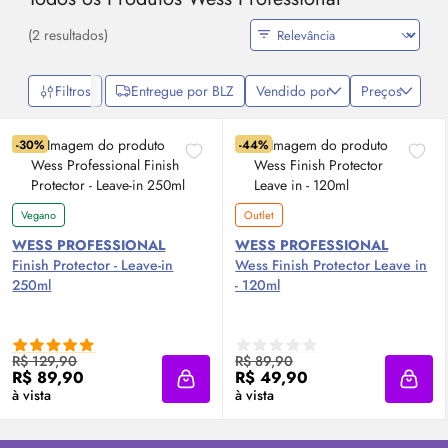
(2 resultados)
Filtros
Entregue por BLZ
Vendido por
Preços
-30%
-44%
Vegano
Outlet
WESS PROFESSIONAL
WESS PROFESSIONAL
Finish Protector - Leave-in
Wess Finish Protector Leave in
250ml
- 120ml
R$ 129,90
R$ 89,90
R$ 89,90
R$ 49,90
Adicionar à sacola
Adici
à vista
à vista