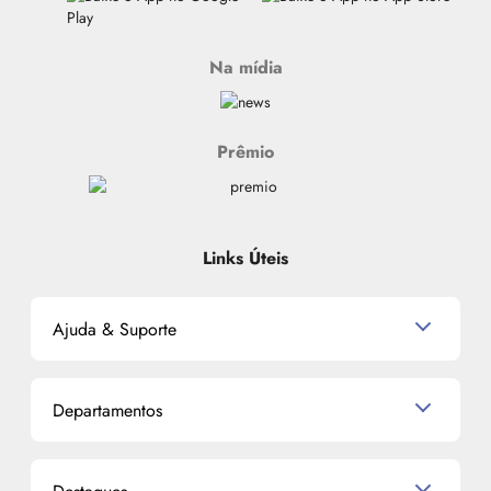
Na mídia
Prêmio
Links Úteis
Ajuda & Suporte
Relacionamento com o Cliente
Departamentos
Política de Devolução
Política de Privacidade
Produtos para Cabelo
Proteja-se Contra Fraudes