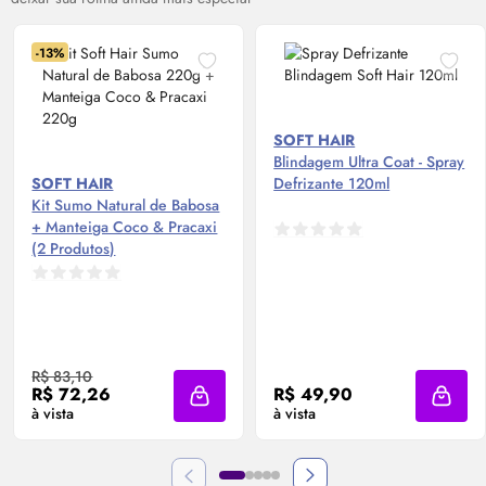
-13%
SOFT HAIR
Blindagem Ultra Coat - Spray
SOFT HAIR
Defrizante 120ml
Kit Sumo Natural de Babosa
+ Manteiga Coco & Pracaxi
(2 Produtos)
R$ 83,10
R$ 72,26
R$ 49,90
Adicionar à sacola
Adicio
à vista
à vista