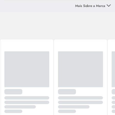
a altíssima qualidade e os preços acessíveis.
Mais Sobre a Marca
Além da linha
Soft Hair
, com produtos para o cuidado diário e
tratamento do cabelo, a empresa conta com a
Bio Soft
, com produtos
específicos para o cuidado corporal e facial.
Descubra o poder dos produtos da
Soft Hair
e
Bio Soft
!