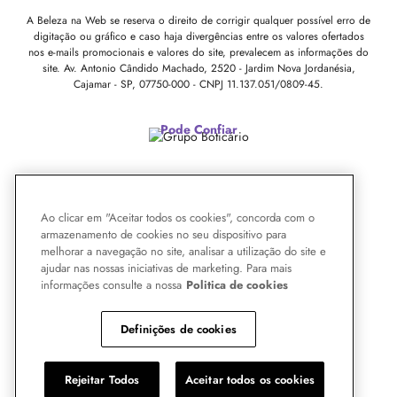
A Beleza na Web se reserva o direito de corrigir qualquer possível erro de
digitação ou gráfico e caso haja divergências entre os valores ofertados
nos e-mails promocionais e valores do site, prevalecem as informações do
site.
Av. Antonio Cândido Machado, 2520 - Jardim Nova Jordanésia,
Cajamar - SP, 07750-000 -
CNPJ 11.137.051/0809-45.
Pode Confiar
Ao clicar em "Aceitar todos os cookies", concorda com o
armazenamento de cookies no seu dispositivo para
melhorar a navegação no site, analisar a utilização do site e
ajudar nas nossas iniciativas de marketing. Para mais
informações consulte a nossa
Politica de cookies
Definições de cookies
Rejeitar Todos
Aceitar todos os cookies